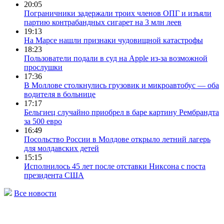
20:05
Пограничники задержали троих членов ОПГ и изъяли
партию контрабандных сигарет на 3 млн леев
19:13
На Марсе нашли признаки чудовищной катастрофы
18:23
Пользователи подали в суд на Apple из-за возможной
прослушки
17:36
В Моллове столкнулись грузовик и микроавтобус — оба
водителя в больнице
17:17
Бельгиец случайно приобрел в баре картину Рембрандта
за 500 евро
16:49
Посольство России в Молдове открыло летний лагерь
для молдавских детей
15:15
Исполнилось 45 лет после отставки Никсона с поста
президента США
Все новости