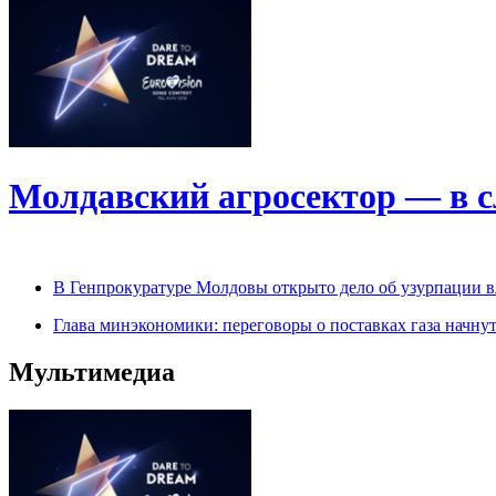
Молдавский агросектор — в 
В Генпрокуратуре Молдовы открыто дело об узурпации в
Глава минэкономики: переговоры о поставках газа начну
Мультимедиа