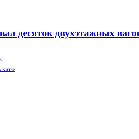
вал десяток двухэтажных ваго
ке
в Китае