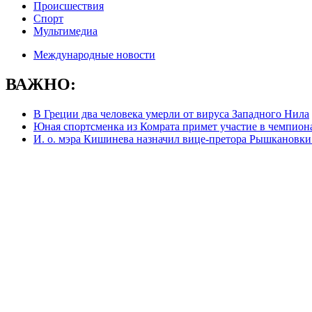
Происшествия
Спорт
Мультимедиа
Международные новости
ВАЖНО:
В Греции два человека умерли от вируса Западного Нила
Юная спортсменка из Комрата примет участие в чемпион
И. о. мэра Кишинева назначил вице-претора Рышкановки