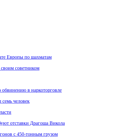
ате Европы по шахматам
 своим советником
о обвинению в наркоторговле
 семь человек
ласти
буют отставки Драгоша Викола
агонов с 450-тонным грузом