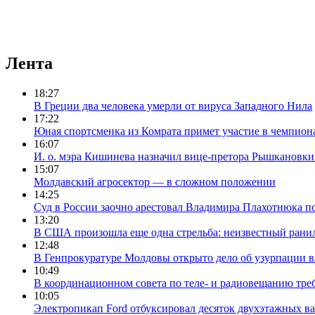
Лента
18:27
В Греции два человека умерли от вируса Западного Нила
17:22
Юная спортсменка из Комрата примет участие в чемпион
16:07
И. о. мэра Кишинева назначил вице-претора Рышкановки
15:07
Молдавский агросектор — в сложном положении
14:25
Суд в России заочно арестовал Владимира Плахотнюка п
13:20
В США произошла еще одна стрельба: неизвестный ранил
12:48
В Генпрокуратуре Молдовы открыто дело об узурпации в
10:49
В координационном совета по теле- и радиовещанию тре
10:05
Электропикап Ford отбуксировал десяток двухэтажных в