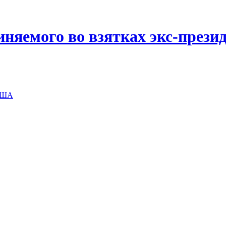
иняемого во взятках экс-прези
 США