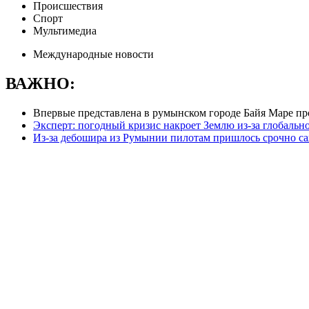
Происшествия
Спорт
Мультимедиа
Международные новости
ВАЖНО:
Впервые представлена в румынском городе Байя Маре пр
Эксперт: погодный кризис накроет Землю из-за глобальн
Из-за дебошира из Румынии пилотам пришлось срочно са