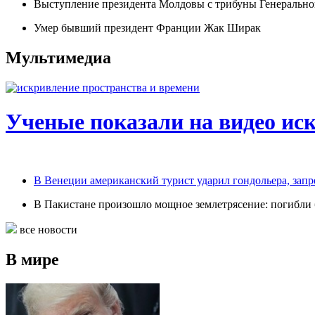
Выступление президента Молдовы с трибуны Генерально
Умер бывший президент Франции Жак Ширак
Мультимедиа
Ученые показали на видео ис
В Венеции американский турист ударил гондольера, запр
В Пакистане произошло мощное землетрясение: погибли б
все новости
В мире