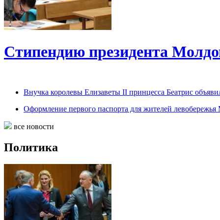
Стипендию президента Молдов
Внучка королевы Елизаветы II принцесса Беатрис объяви
Оформление первого паспорта для жителей левобережья
все новости
Политика