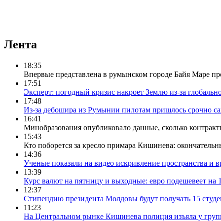
Лента
18:35
Впервые представлена в румынском городе Байя Маре пр
17:51
Эксперт: погодный кризис накроет Землю из-за глобальн
17:48
Из-за дебошира из Румынии пилотам пришлось срочно са
16:41
Минобразования опубликовало данные, сколько контрак
15:43
Кто поборется за кресло примара Кишинева: окончательн
14:36
Ученые показали на видео искривление пространства и 
13:39
Курс валют на пятницу и выходные: евро подешевеет на 
12:37
Стипендию президента Молдовы будут получать 15 студе
11:23
На Центральном рынке Кишинева полиция изъяла у групп