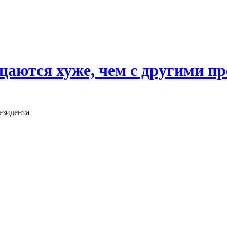
ащаются хуже, чем с другими 
езидента