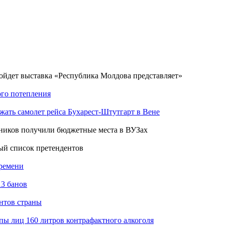
ойдет выставка «Республика Молдова представляет»
ого потепления
жать самолет рейса Бухарест-Штутгарт в Вене
тников получили бюджетные места в ВУЗах
ый список претендентов
времени
13 банов
нтов страны
ы лиц 160 литров контрафактного алкоголя