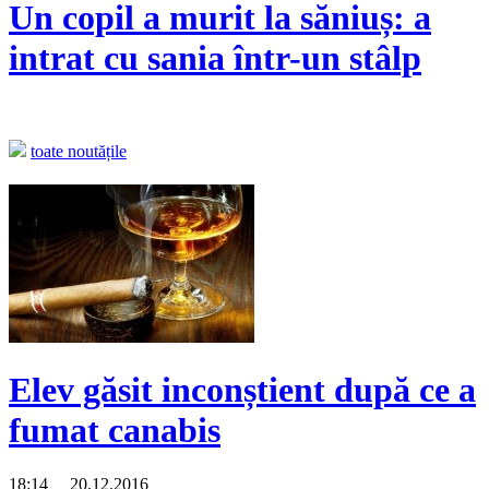
Un copil a murit la săniuș: a
intrat cu sania într-un stâlp
toate noutățile
Elev găsit inconștient după ce a
fumat canabis
18:14 20.12.2016