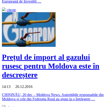
Europeană de Investiții …
citeste
Prețul de import al gazului
rusesc pentru Moldova este în
descreștere
14:13 20.12.2016
CHIȘINĂU, 20 dec – Moldova News. Autoritățile responsabile din
Moldova și cele din Federația Rusă au ajuns la o înțelegere …