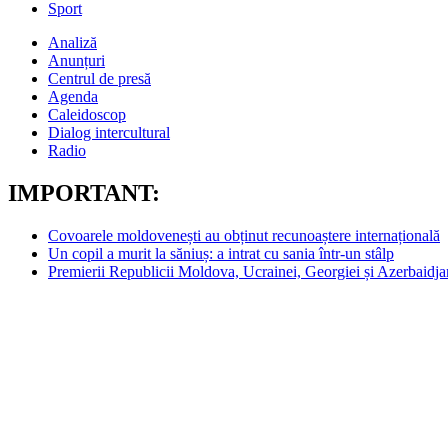
Sport
Analiză
Anunțuri
Centrul de presă
Agenda
Caleidoscop
Dialog intercultural
Radio
IMPORTANT:
Covoarele moldovenești au obținut recunoaștere internațională
Un copil a murit la săniuș: a intrat cu sania într-un stâlp
Premierii Republicii Moldova, Ucrainei, Georgiei și Azerbaidjan