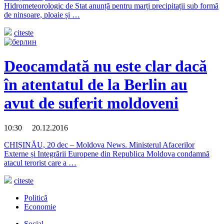
Hidrometeorologic de Stat anunță pentru marți precipitații sub formă
de ninsoare, ploaie și …
citeste
Deocamdată nu este clar dacă
în atentatul de la Berlin au
avut de suferit moldoveni
10:30 20.12.2016
CHIȘINĂU, 20 dec – Moldova News. Ministerul Afacerilor
Externe și Integrării Europene din Republica Moldova condamnă
atacul terorist care a …
citeste
Politică
Economie
Social