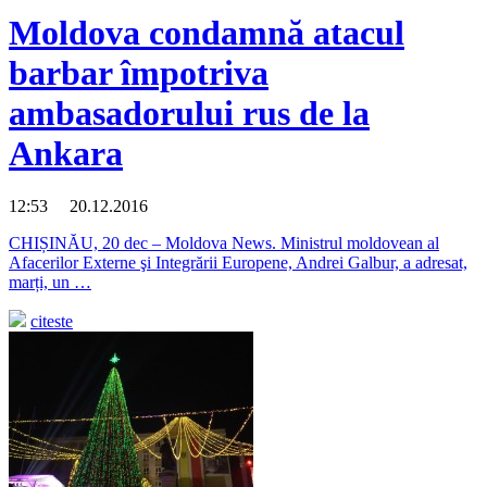
Moldova condamnă atacul
barbar împotriva
ambasadorului rus de la
Ankara
12:53 20.12.2016
CHIȘINĂU, 20 dec – Moldova News. Ministrul moldovean al
Afacerilor Externe şi Integrării Europene, Andrei Galbur, a adresat,
marți, un …
citeste