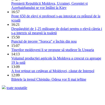
Premierii Republicii Moldova, Ucrainei, Georgiei și
Azerbaidjanului se vor întâlni la Kiev
16:57
Peste 650 de elevi și profesori s-au intoxicat cu prânzul de la
școală
16:21
Despăgubiri de 1,25 milioane de dolari pentru o elevă căreia i
s-a interzis să meargă la toaletă
15:50
Punctul de trecere ”Soroca” e închis din nou
15:07
Tinerilor moldoveni li se propune să studieze în Ungaria
14:13
Volumul producției agricole în Moldova a crescut cu aproape
19 la sută
13:09
A fost reținut un cetățean al Moldovei, căutat de Interpol
12:09
Biletele la trenul Chișinău- Odesa vor fi mai ieftine
toate noutatile