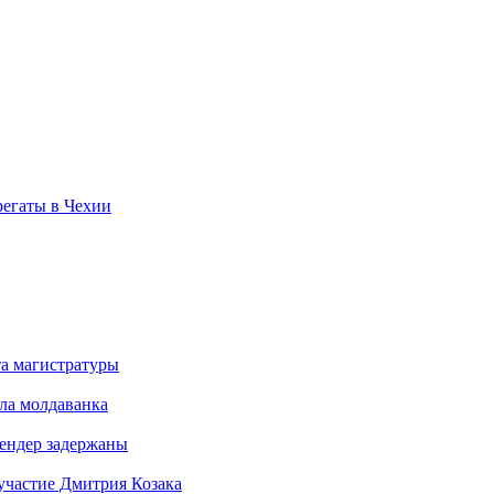
регаты в Чехии
та магистратуры
ла молдаванка
Бендер задержаны
участие Дмитрия Козака