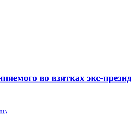
иняемого во взятках экс-прези
 США