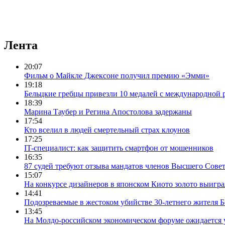
Лента
20:07
Фильм о Майкле Джексоне получил премию «Эмми»
19:18
Бельцкие гребцы привезли 10 медалей с международной 
18:39
Марина Таубер и Регина Апостолова задержаны
17:54
Кто вселил в людей смертельный страх клоунов
17:25
IT-специалист: как защитить смартфон от мошенников
16:35
87 судей требуют отзыва мандатов членов Высшего Сове
15:07
На конкурсе дизайнеров в японском Киото золото выигра
14:41
Подозреваемые в жестоком убийстве 30-летнего жителя 
13:45
На Молдо-российском экономическом форуме ожидается 