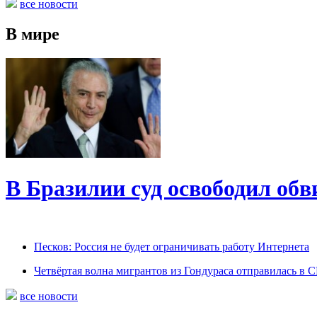
все новости
В мире
В Бразилии суд освободил обв
Песков: Россия не будет ограничивать работу Интернета
Четвёртая волна мигрантов из Гондураса отправилась в
все новости