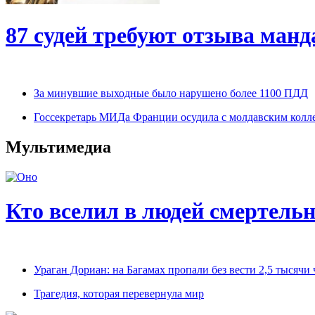
87 судей требуют отзыва ман
За минувшие выходные было нарушено более 1100 ПДД
Госсекретарь МИДа Франции осудила с молдавским колле
Мультимедиа
Кто вселил в людей смертель
Ураган Дориан: на Багамах пропали без вести 2,5 тысячи
Трагедия, которая перевернула мир