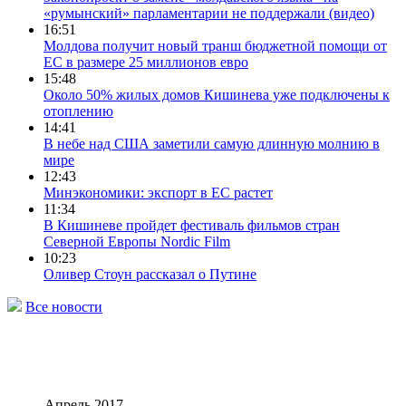
«румынский» парламентарии не поддержали (видео)
16:51
Молдова получит новый транш бюджетной помощи от
ЕС в размере 25 миллионов евро
15:48
Около 50% жилых домов Кишинева уже подключены к
отоплению
14:41
В небе над США заметили самую длинную молнию в
мире
12:43
Минэкономики: экспорт в ЕС растет
11:34
В Кишиневе пройдет фестиваль фильмов стран
Северной Европы Nordic Film
10:23
Оливер Стоун рассказал о Путине
Все новости
Апрель 2017