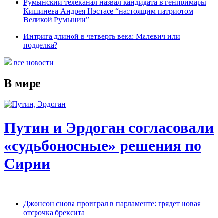
Румынский телеканал назвал кандидата в генпримары
Кишинева Андрея Нэстасе “настоящим патриотом
Великой Румынии”
Интрига длиной в четверть века: Малевич или
подделка?
все новости
В мире
Путин и Эрдоган согласовали
«судьбоносные» решения по
Сирии
Джонсон снова проиграл в парламенте: грядет новая
отсрочка брексита