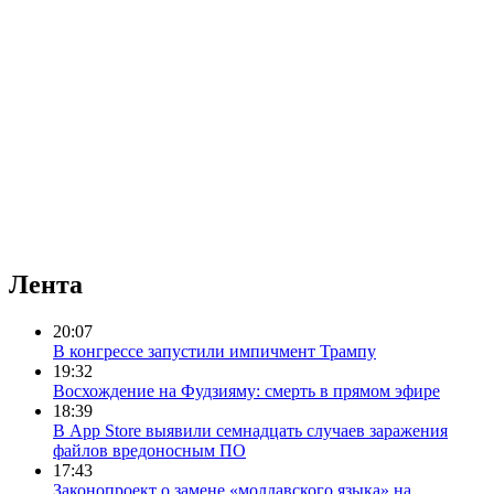
Лента
20:07
В конгрессе запустили импичмент Трампу
19:32
Восхождение на Фудзияму: смерть в прямом эфире
18:39
В App Store выявили семнадцать случаев заражения
файлов вредоносным ПО
17:43
Законопроект о замене «молдавского языка» на