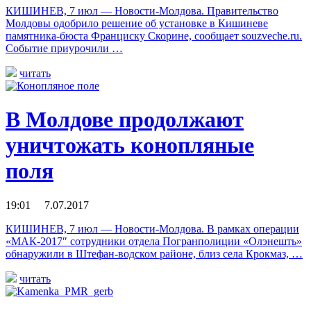
КИШИНЕВ, 7 июл — Новости-Молдова. Правительство
Молдовы одобрило решение об установке в Кишиневе
памятника-бюста Франциску Скорине, сообщает souzveche.ru.
Событие приурочили …
читать
В Молдове продолжают
уничтожать конопляные
поля
19:01 7.07.2017
КИШИНЕВ, 7 июл — Новости-Молдова. В рамках операции
«МАК-2017″ сотрудники отдела Погранполиции «Олэнешть»
обнаружили в Штефан-водском районе, близ села Крокмаз, …
читать