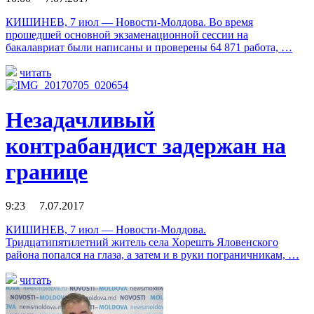
КИШИНЕВ, 7 июл — Новости-Молдова. Во время
прошедшей основной экзаменационной сессии на
бакалавриат были написаны и проверены 64 871 работа, …
читать
Незадачливый
контрабандист задержан на
границе
9:23 7.07.2017
КИШИНЕВ, 7 июл — Новости-Молдова.
Тридцатипятилетний житель села Хорешть Яловенского
района попался на глаза, а затем и в руки пограничникам, …
читать