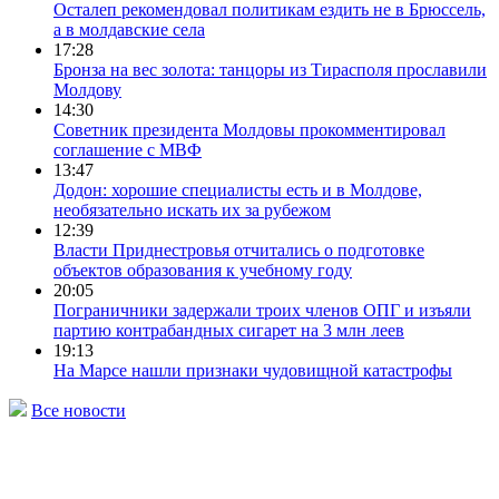
Осталеп рекомендовал политикам ездить не в Брюссель,
а в молдавские села
17:28
Бронза на вес золота: танцоры из Тирасполя прославили
Молдову
14:30
Советник президента Молдовы прокомментировал
соглашение с МВФ
13:47
Додон: хорошие специалисты есть и в Молдове,
необязательно искать их за рубежом
12:39
Власти Приднестровья отчитались о подготовке
объектов образования к учебному году
20:05
Пограничники задержали троих членов ОПГ и изъяли
партию контрабандных сигарет на 3 млн леев
19:13
На Марсе нашли признаки чудовищной катастрофы
Все новости