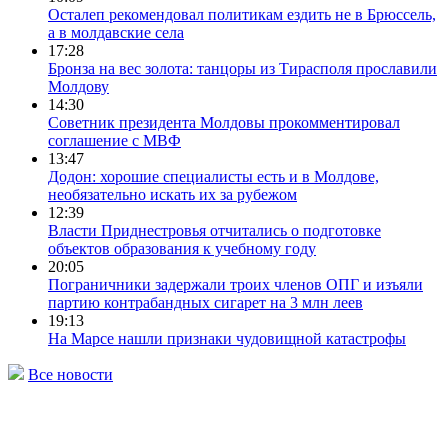
Осталеп рекомендовал политикам ездить не в Брюссель,
а в молдавские села
17:28
Бронза на вес золота: танцоры из Тирасполя прославили
Молдову
14:30
Советник президента Молдовы прокомментировал
соглашение с МВФ
13:47
Додон: хорошие специалисты есть и в Молдове,
необязательно искать их за рубежом
12:39
Власти Приднестровья отчитались о подготовке
объектов образования к учебному году
20:05
Пограничники задержали троих членов ОПГ и изъяли
партию контрабандных сигарет на 3 млн леев
19:13
На Марсе нашли признаки чудовищной катастрофы
Все новости