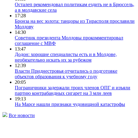
Осталеп рекомендовал политикам ездить не в Брюссель,
а в молдавские села
17:28
Бронза на вес золота: танцоры из Тирасполя прославили
Молдову
14:30
Советник президента Молдовы прокомментировал
соглашение с МВФ
13:47
Додон: хорошие специалисты есть и в Молдове,
необязательно искать их за рубежом
12:39
Власти Приднестровья отчитались о подготовке
объектов образования к учебному году
20:05
Пограничники задержали троих членов ОПГ и изъяли
партию контрабандных сигарет на 3 млн леев
19:13
На Марсе нашли признаки чудовищной катастрофы
Все новости