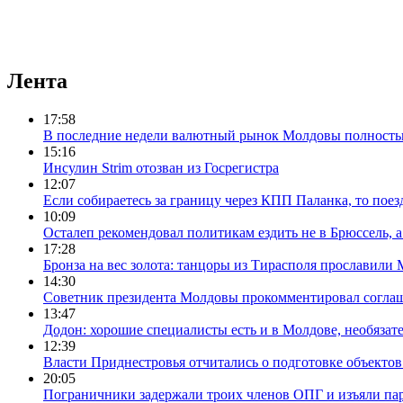
Лента
17:58
В последние недели валютный рынок Молдовы полностью
15:16
Инсулин Strim отозван из Госрегистра
12:07
Если собираетесь за границу через КПП Паланка, то пое
10:09
Осталеп рекомендовал политикам ездить не в Брюссель, а
17:28
Бронза на вес золота: танцоры из Тирасполя прославили
14:30
Советник президента Молдовы прокомментировал согл
13:47
Додон: хорошие специалисты есть и в Молдове, необязате
12:39
Власти Приднестровья отчитались о подготовке объектов
20:05
Пограничники задержали троих членов ОПГ и изъяли пар