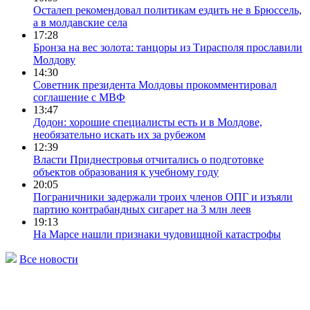
Осталеп рекомендовал политикам ездить не в Брюссель,
а в молдавские села
17:28
Бронза на вес золота: танцоры из Тирасполя прославили
Молдову
14:30
Советник президента Молдовы прокомментировал
соглашение с МВФ
13:47
Додон: хорошие специалисты есть и в Молдове,
необязательно искать их за рубежом
12:39
Власти Приднестровья отчитались о подготовке
объектов образования к учебному году
20:05
Пограничники задержали троих членов ОПГ и изъяли
партию контрабандных сигарет на 3 млн леев
19:13
На Марсе нашли признаки чудовищной катастрофы
Все новости