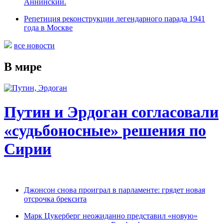
Аннинский.
Репетиция реконструкции легендарного парада 1941
года в Москве
все новости
В мире
Путин и Эрдоган согласовали
«судьбоносные» решения по
Сирии
Джонсон снова проиграл в парламенте: грядет новая
отсрочка брексита
Марк Цукерберг неожиданно представил «новую»