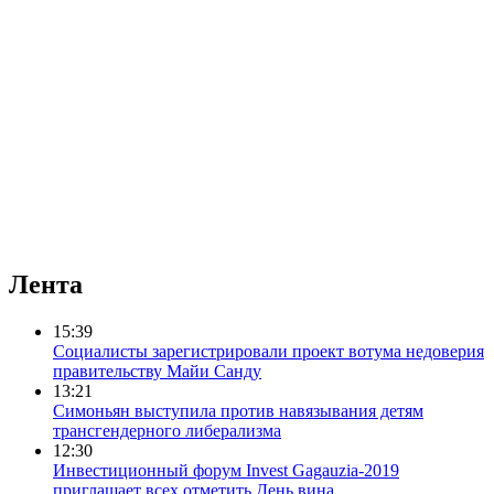
Лента
15:39
Социалисты зарегистрировали проект вотума недоверия
правительству Майи Санду
13:21
Симоньян выступила против навязывания детям
трансгендерного либерализма
12:30
Инвестиционный форум Invest Gagauzia-2019
приглашает всех отметить День вина