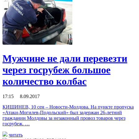
Мужчине не дали перевезти
через госрубеж большое
количество колбас
17:15 8.09.2017
КИШИНЕВ, 10 сен – Новости-Молдова. На пункте пропуска
«Атаки-Могилев-Подольский» был задержан 26-летний
гражданин Молдовы за незаконный провоз товаров через
госрубеж. …
читать