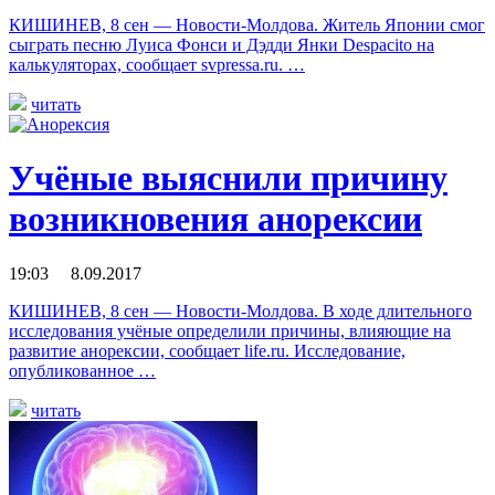
КИШИНЕВ, 8 сен — Новости-Молдова. Житель Японии смог
сыграть песню Луиса Фонси и Дэдди Янки Despacito на
калькуляторах, сообщает svpressa.ru. …
читать
Учёные выяснили причину
возникновения анорексии
19:03 8.09.2017
КИШИНЕВ, 8 сен — Новости-Молдова. В ходе длительного
исследования учёные определили причины, влияющие на
развитие анорексии, сообщает life.ru. Исследование,
опубликованное …
читать