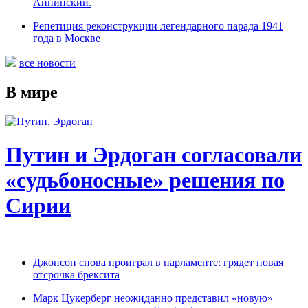
Аннинский.
Репетиция реконструкции легендарного парада 1941
года в Москве
все новости
В мире
Путин и Эрдоган согласовали
«судьбоносные» решения по
Сирии
Джонсон снова проиграл в парламенте: грядет новая
отсрочка брексита
Марк Цукерберг неожиданно представил «новую»