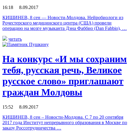
16:18 8.09.2017
КИШИНЕВ, 8 сен — Новости-Молдова. Нейробиологи из
Рочестерского медицинского центра (США) провели
операцию на мозге музыканта Дэна Фаббио (Dan Fabbio), …
читать
На конкурс «И мы сохраним
тебя, русская речь, Великое
русское слово» приглашают
граждан Молдовы
15:52 8.09.2017
КИШИНЕВ, 8 сен – Новости-Молдова. С 7 по 20 сентября
2017 года Институт непрерывного образования в Москве по
заказу Россотрудничества …