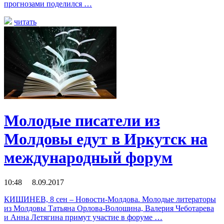
прогнозами поделился …
читать
Молодые писатели из
Молдовы едут в Иркутск на
международный форум
10:48 8.09.2017
КИШИНЕВ, 8 сен – Новости-Молдова. Молодые литераторы
из Молдовы Татьяна Орлова-Волошина, Валерия Чеботарева
и Анна Летягина примут участие в форуме …