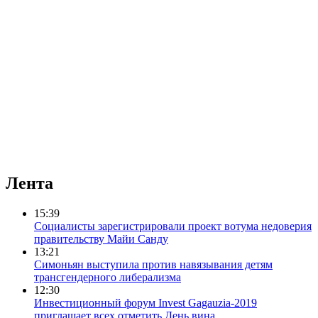
Лента
15:39
Социалисты зарегистрировали проект вотума недоверия
правительству Майи Санду
13:21
Симоньян выступила против навязывания детям
трансгендерного либерализма
12:30
Инвестиционный форум Invest Gagauzia-2019
приглашает всех отметить День вина