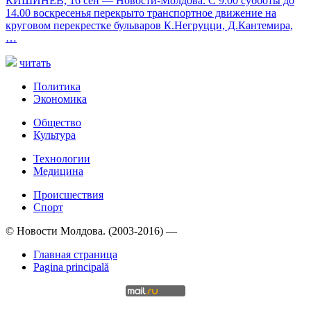
КИШИНЕВ, 16 сен — Новости-Молдова. С 9.00 субботы до
14.00 воскресенья перекрыто транспортное движение на
круговом перекрестке бульваров К.Негруцци, Д.Кантемира,
…
читать
Политика
Экономика
Общество
Культура
Технологии
Медицина
Происшествия
Спорт
© Новости Молдова. (2003-2016) —
Главная страница
Pagina principală