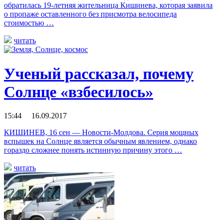
обратилась 19-летняя жительница Кишинева, которая заявила
о пропаже оставленного без присмотра велосипеда
стоимостью …
читать
Ученый рассказал, почему
Солнце «взбесилось»
15:44 16.09.2017
КИШИНЕВ, 16 сен — Новости-Молдова. Серия мощных
вспышек на Солнце является обычным явлением, однако
гораздо сложнее понять истинную причину этого …
читать