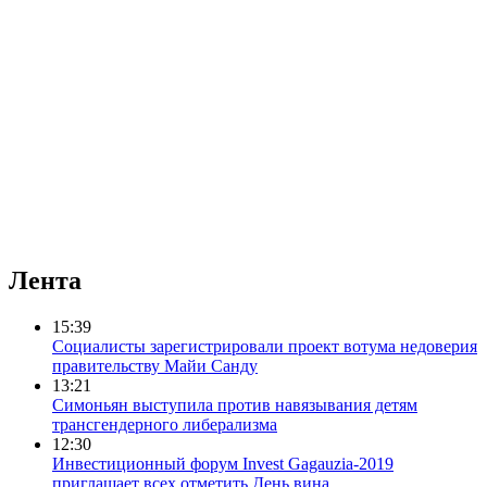
Лента
15:39
Социалисты зарегистрировали проект вотума недоверия
правительству Майи Санду
13:21
Симоньян выступила против навязывания детям
трансгендерного либерализма
12:30
Инвестиционный форум Invest Gagauzia-2019
приглашает всех отметить День вина