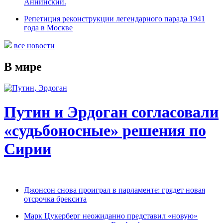
Аннинский.
Репетиция реконструкции легендарного парада 1941
года в Москве
все новости
В мире
Путин и Эрдоган согласовали
«судьбоносные» решения по
Сирии
Джонсон снова проиграл в парламенте: грядет новая
отсрочка брексита
Марк Цукерберг неожиданно представил «новую»