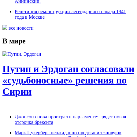
Аннинский.
Репетиция реконструкции легендарного парада 1941
года в Москве
все новости
В мире
Путин и Эрдоган согласовали
«судьбоносные» решения по
Сирии
Джонсон снова проиграл в парламенте: грядет новая
отсрочка брексита
Марк Цукерберг неожиданно представил «новую»