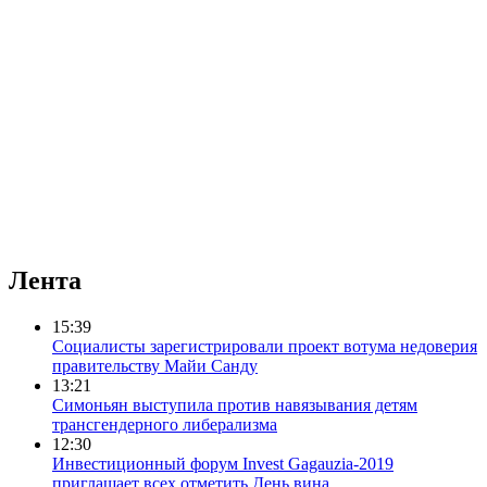
Лента
15:39
Социалисты зарегистрировали проект вотума недоверия
правительству Майи Санду
13:21
Симоньян выступила против навязывания детям
трансгендерного либерализма
12:30
Инвестиционный форум Invest Gagauzia-2019
приглашает всех отметить День вина