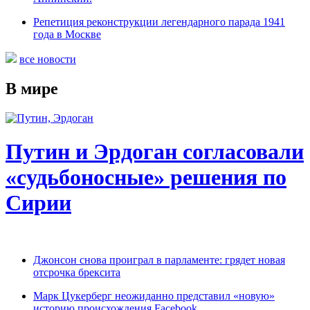
Репетиция реконструкции легендарного парада 1941
года в Москве
все новости
В мире
Путин и Эрдоган согласовали
«судьбоносные» решения по
Сирии
Джонсон снова проиграл в парламенте: грядет новая
отсрочка брексита
Марк Цукерберг неожиданно представил «новую»
историю происхождения Facebook