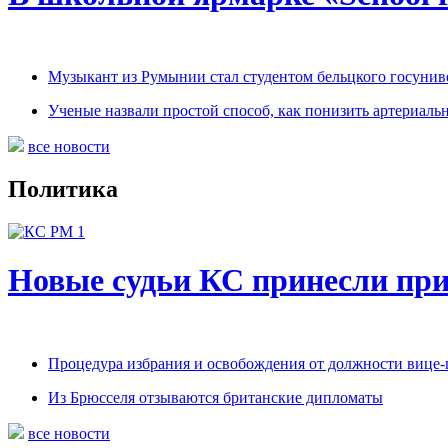
Музыкант из Румынии стал студентом бельцкого госунив
Ученые назвали простой способ, как понизить артериаль
все новости
Политика
Новые судьи КС принесли при
Процедура избрания и освобождения от должности вице-
Из Брюсселя отзываются британские дипломаты
все новости