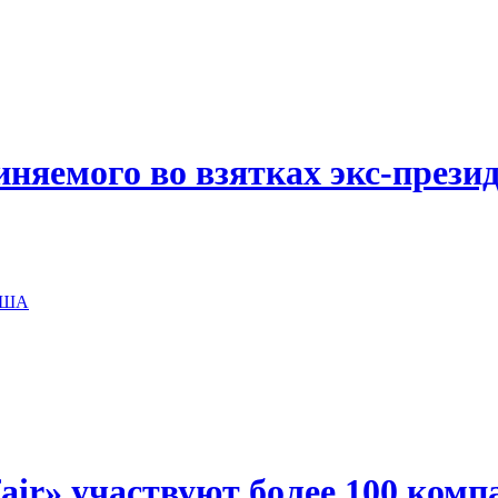
иняемого во взятках экс-прези
 США
air» участвуют более 100 комп