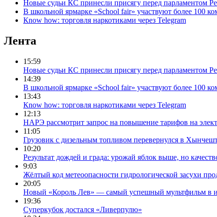
Новые судьи КС принесли присягу перед парламентом Р
В школьной ярмарке «School fair» участвуют более 100 к
Кnow how: торговля наркотиками через Telegram
Лента
15:59
Новые судьи КС принесли присягу перед парламентом Р
14:39
В школьной ярмарке «School fair» участвуют более 100 к
13:43
Кnow how: торговля наркотиками через Telegram
12:13
НАРЭ рассмотрит запрос на повышение тарифов на элек
11:05
Грузовик с дизельным топливом перевернулся в Хынчеш
10:20
Результат дождей и града: урожай яблок выше, но качест
9:03
Жёлтый код метеоопасности гидрологической засухи про
20:05
Новый «Король Лев» — самый успешный мультфильм в 
19:36
Суперкубок достался «Ливерпулю»