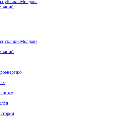
еспублики Молдова
омпаний
еспублики Молдова
омпаний
троэнергию
тах
во ниже
длён
истории