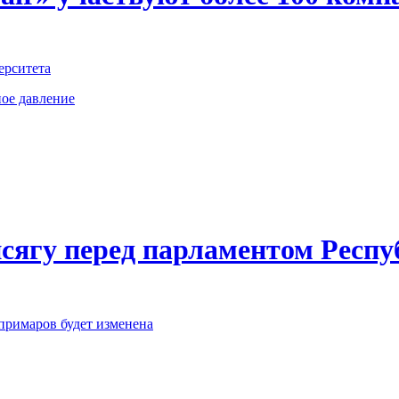
ерситета
ное давление
сягу перед парламентом Респ
примаров будет изменена