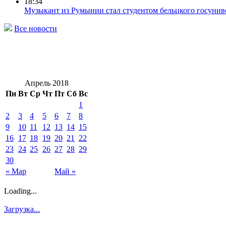
18:34
Музыкант из Румынии стал студентом бельцкого госунив
Все новости
Апрель 2018
Пн
Вт
Ср
Чт
Пт
Сб
Вс
1
2
3
4
5
6
7
8
9
10
11
12
13
14
15
16
17
18
19
20
21
22
23
24
25
26
27
28
29
30
« Мар
Май »
Loading...
Загрузка...