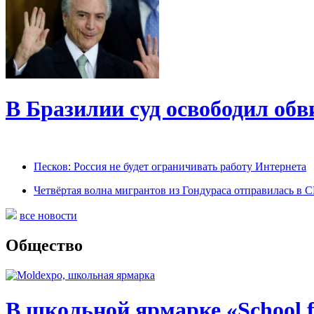
В Бразилии суд освободил обв
Песков: Россия не будет ограничивать работу Интернета
Четвёртая волна мигрантов из Гондураса отправилась в
все новости
Общество
В школьной ярмарке «School f