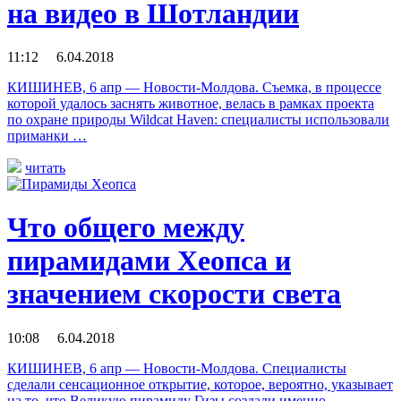
на видео в Шотландии
11:12 6.04.2018
КИШИНЕВ, 6 апр — Новости-Молдова. Съемка, в процессе
которой удалось заснять животное, велась в рамках проекта
по охране природы Wildcat Haven: специалисты использовали
приманки …
читать
Что общего между
пирамидами Хеопса и
значением скорости света
10:08 6.04.2018
КИШИНЕВ, 6 апр — Новости-Молдова. Специалисты
сделали сенсационное открытие, которое, вероятно, указывает
на то, что Великую пирамиду Гизы создали именно …