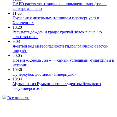
НАРЭ рассмотрит запрос на повышение тарифов на
электроэнергию
11:05
Грузовик с дизельным топливом перевернулся в
Хынчештах
10:20
Результат дождей и града: урожай яблок выше, но
качество ниже
9:03
Жёлтый код метеоопасности гидрологической засухи
продлён
20:05
Новый «Король Лев» — самый успешный мультфильм в
истории
19:36
Суперкубок достался «Ливерпулю»
18:34
Музыкант из Румынии стал студентом бельцкого
госуниверситета
Все новости