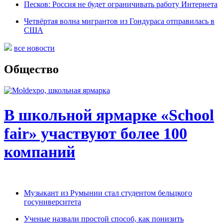
Песков: Россия не будет ограничивать работу Интернета
Четвёртая волна мигрантов из Гондураса отправилась в
США
все новости
Общество
В школьной ярмарке «School
fair» участвуют более 100
компаний
Музыкант из Румынии стал студентом бельцкого
госуниверситета
Ученые назвали простой способ, как понизить