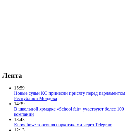
Лента
15:59
Новые судьи КС принесли присягу перед парламентом
Республики Молдова
14:39
В школьной ярмарке «School fair» участвуют более 100
компаний
13:43
Кnow how: торговля наркотиками через Telegram
12:13