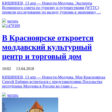
КИШИНЕВ, 13 апр — Новости-Молдова. Эксперты
Всемирного совета по туризму и путешествиям (WTTC)
провели исследование по вкладу туризма в экономику …
читать
В Красноярске откроется
молдавский культурный
центр и торговый дом
10:02 13.04.2018
КИШИНЕВ, 13 апр — Новости-Молдова. Мэр Красноярска
Сергей Ерёмин встретился с представителями Посольства
республики Молдова в России во главе с …
читать