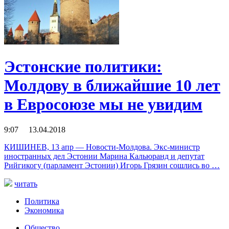
Эстонские политики:
Молдову в ближайшие 10 лет
в Евросоюзе мы не увидим
9:07 13.04.2018
КИШИНЕВ, 13 апр — Новости-Молдова. Экс-министр
иностранных дел Эстонии Марина Кальюранд и депутат
Рийгикогу (парламент Эстонии) Игорь Грязин сошлись во …
читать
Политика
Экономика
Общество