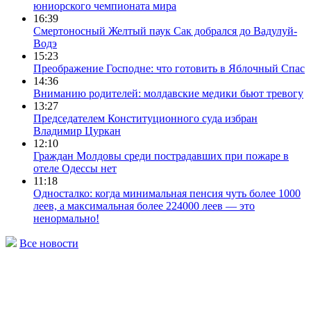
юниорского чемпионата мира
16:39
Смертоносный Желтый паук Сак добрался до Вадулуй-
Водэ
15:23
Преображение Господне: что готовить в Яблочный Спас
14:36
Вниманию родителей: молдавские медики бьют тревогу
13:27
Председателем Конституционного суда избран
Владимир Цуркан
12:10
Граждан Молдовы cреди пострадавших при пожаре в
отеле Одессы нет
11:18
Односталко: когда минимальная пенсия чуть более 1000
леев, а максимальная более 224000 леев — это
ненормально!
Все новости