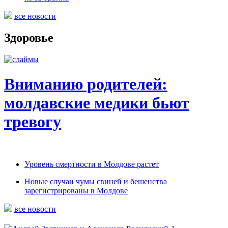
все новости
Здоровье
Вниманию родителей:
молдавские медики бьют
тревогу
Уровень смертности в Молдове растет
Новые случаи чумы свиней и бешенства
зарегистрированы в Молдове
все новости