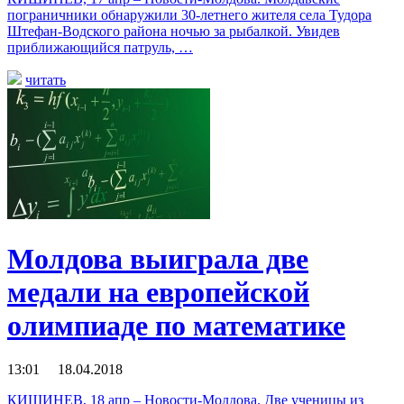
пограничники обнаружили 30-летнего жителя села Тудора
Штефан-Водского района ночью за рыбалкой. Увидев
приближающийся патруль, …
читать
Молдова выиграла две
медали на европейской
олимпиаде по математике
13:01 18.04.2018
КИШИНЕВ, 18 апр – Новости-Молдова. Две ученицы из