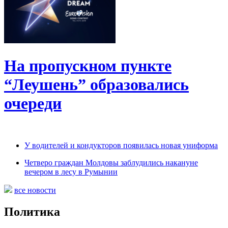
На пропускном пункте
“Леушень” образовались
очереди
У водителей и кондукторов появилась новая униформа
Четверо граждан Молдовы заблудились накануне
вечером в лесу в Румынии
все новости
Политика