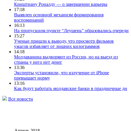
Криштиану Роналду — о завершении карьеры
17:18
Выявлен основной механизм формирования
воспоминаний
16:13
На пропускном пункте “Леушень” образовались очереди
15:27
Ученые пришли к выводу, что просмотр фильмов
ужасов избавляет от лишних килограммов
14:18
Молдаванина выдворяют из России, но на выезд из
страны у него нет денег
13:36
Эксперты установили, что излучение от iPhone
превышает норму
13:16
Как будут работать молдавские банки в праздничные дн
Все новости
Апрель 2018