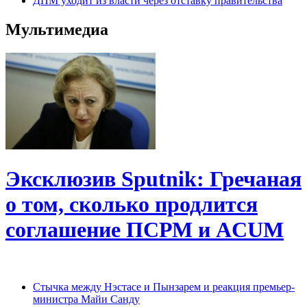
ДПМ уходит из власти через отставку правительства
Мультимедиа
Эксклюзив Sputnik: Гречаная
о том, сколько продлится
соглашение ПСРМ и ACUM
Cтычка между Нэстасе и Пынзарем и реакция премьер-
министра Майи Санду