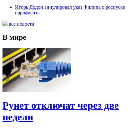
Игорь Додон аннулировал указ Филипа о роспуске
парламента
все новости
В мире
Рунет отключат через две
недели