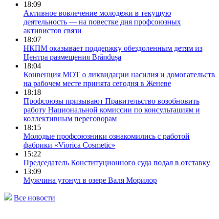
18:09
Активное вовлечение молодежи в текущую
деятельность — на повестке дня профсоюзных
активистов связи
18:07
НКПМ оказывает поддержку обездоленным детям из
Центра размещения Brândușa
18:04
Конвенция МОТ о ликвидации насилия и домогательств
на рабочем месте принята сегодня в Женеве
18:18
Профсоюзы призывают Правительство возобновить
работу Национальной комиссии по консультациям и
коллективным переговорам
18:15
Молодые профсоюзники ознакомились с работой
фабрики «Viorica Cosmetic»
15:22
Председатель Конституционного cуда подал в отставку
13:09
Мужчина утонул в озере Валя Морилор
Все новости