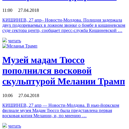
11:00 27.04.2018
КИШИНЕВ, 27 апр– Новости-Молдова. Полиция задержала
двух подозреваемых в ложном звонке о бомбе в кишиневском
суде сектора центр, сообщает пресс-служба Кишиневской …
читать
Музей мадам Тюссо
пополнился восковой
скульптурой Мелании Трамп
10:06 27.04.2018
КИШИНЕВ, 27 апр — Новости-Молдова. В нью-йоркском
филиале музея Мадам Тюссо была представлена первая
восковая копия Мелании, и, по мнению …
читать