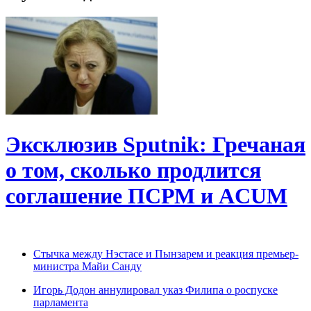
Эксклюзив Sputnik: Гречаная
о том, сколько продлится
соглашение ПСРМ и ACUM
Cтычка между Нэстасе и Пынзарем и реакция премьер-
министра Майи Санду
Игорь Додон аннулировал указ Филипа о роспуске
парламента