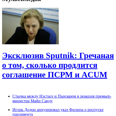
Эксклюзив Sputnik: Гречаная
о том, сколько продлится
соглашение ПСРМ и ACUM
Cтычка между Нэстасе и Пынзарем и реакция премьер-
министра Майи Санду
Игорь Додон аннулировал указ Филипа о роспуске
парламента