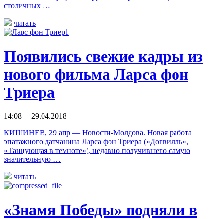
столичных …
читать
Появились свежие кадры из
нового фильма Ларса фон
Триера
14:08 29.04.2018
КИШИНЕВ, 29 апр — Новости-Молдова. Новая работа
эпатажного датчанина Ларса фон Триера («Догвилль»,
«Танцующая в темноте»), недавно получившего самую
значительную …
читать
«Знамя Победы» подняли в