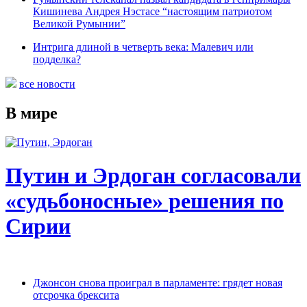
Кишинева Андрея Нэстасе “настоящим патриотом
Великой Румынии”
Интрига длиной в четверть века: Малевич или
подделка?
все новости
В мире
Путин и Эрдоган согласовали
«судьбоносные» решения по
Сирии
Джонсон снова проиграл в парламенте: грядет новая
отсрочка брексита