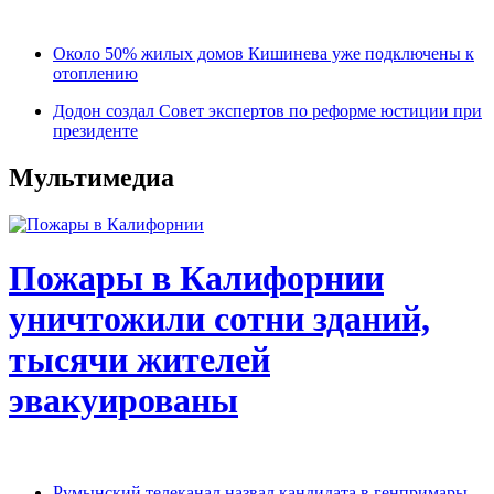
Около 50% жилых домов Кишинева уже подключены к
отоплению
Додон создал Совет экспертов по реформе юстиции при
президенте
Мультимедиа
Пожары в Калифорнии
уничтожили сотни зданий,
тысячи жителей
эвакуированы
Румынский телеканал назвал кандидата в генпримары