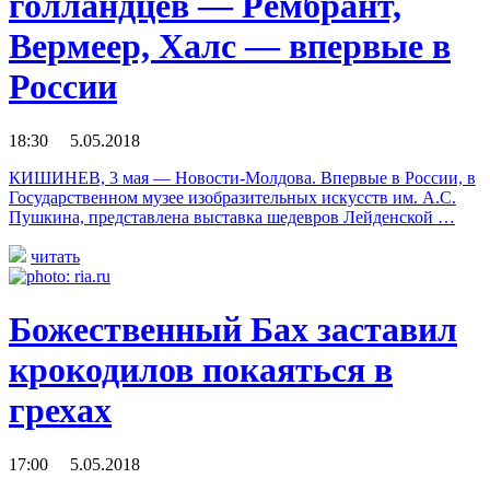
голландцев — Рембрант,
Вермеер, Халс — впервые в
России
18:30 5.05.2018
КИШИНЕВ, 3 мая — Новости-Молдова. Впервые в России, в
Государственном музее изобразительных искусств им. А.С.
Пушкина, представлена выставка шедевров Лейденской …
читать
Божественный Бах заставил
крокодилов покаяться в
грехах
17:00 5.05.2018