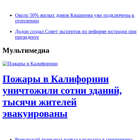
Около 50% жилых домов Кишинева уже подключены к
отоплению
Додон создал Совет экспертов по реформе юстиции при
президенте
Мультимедиа
Пожары в Калифорнии
уничтожили сотни зданий,
тысячи жителей
эвакуированы
Румынский телеканал назвал кандидата в генпримары