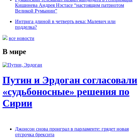
Кишинева Андрея Нэстасе “настоящим патриотом
Великой Румынии”
Интрига длиной в четверть века: Малевич или
подделка?
все новости
В мире
Путин и Эрдоган согласовали
«судьбоносные» решения по
Сирии
Джонсон снова проиграл в парламенте: грядет новая
отсрочка брексита