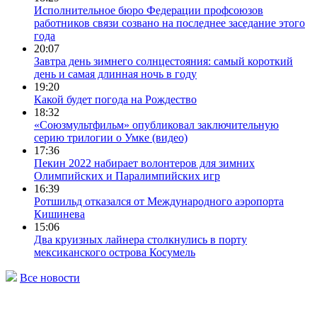
Исполнительное бюро Федерации профсоюзов
работников связи созвано на последнее заседание этого
года
20:07
Завтра день зимнего солнцестояния: самый короткий
день и самая длинная ночь в году
19:20
Какой будет погода на Рождество
18:32
«Союзмультфильм» опубликовал заключительную
серию трилогии о Умке (видео)
17:36
Пекин 2022 набирает волонтеров для зимних
Олимпийских и Паралимпийских игр
16:39
Ротшильд отказался от Международного аэропорта
Кишинева
15:06
Два круизных лайнера столкнулись в порту
мексиканского острова Косумель
Все новости