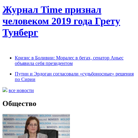
Журнал Time признал
человеком 2019 года Грету
Тунберг
Кризис в Боливии: Моралес в бегах, сенатор Аньес
объявила себя президентом
Путин и Эрдоган согласовали «судьбоносные» решения
по Сирии
все новости
Общество