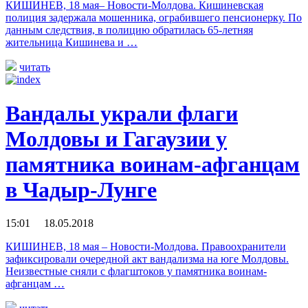
КИШИНЕВ, 18 мая– Новости-Молдова. Кишиневская
полиция задержала мошенника, ограбившего пенсионерку. По
данным следствия, в полицию обратилась 65-летняя
жительница Кишинева и …
читать
Вандалы украли флаги
Молдовы и Гагаузии у
памятника воинам-афганцам
в Чадыр-Лунге
15:01 18.05.2018
КИШИНЕВ, 18 мая – Новости-Молдова. Правоохранители
зафиксировали очередной акт вандализма на юге Молдовы.
Неизвестные сняли с флагштоков у памятника воинам-
афганцам …