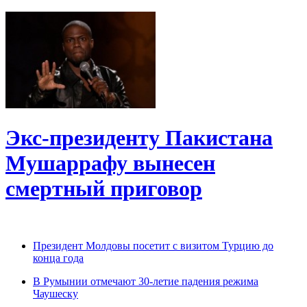
Экс-президенту Пакистана
Мушаррафу вынесен
смертный приговор
Президент Молдовы посетит с визитом Турцию до
конца года
В Румынии отмечают 30-летие падения режима
Чаушеску