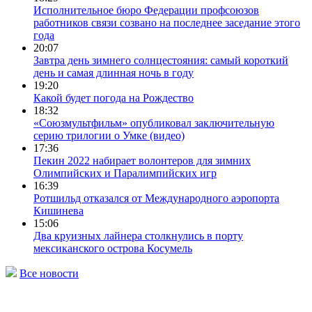
Исполнительное бюро Федерации профсоюзов
работников связи созвано на последнее заседание этого
года
20:07
Завтра день зимнего солнцестояния: самый короткий
день и самая длинная ночь в году
19:20
Какой будет погода на Рождество
18:32
«Союзмультфильм» опубликовал заключительную
серию трилогии о Умке (видео)
17:36
Пекин 2022 набирает волонтеров для зимних
Олимпийских и Паралимпийских игр
16:39
Ротшильд отказался от Международного аэропорта
Кишинева
15:06
Два круизных лайнера столкнулись в порту
мексиканского острова Косумель
Все новости