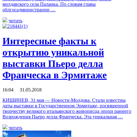
молдавского села Паланка. По словам главы
облгосадминистрации …
читать
Интересные факты к
открытию уникальной
выставки Пьеро делла
Франческа в Эрмитаже
16:04 31.05.2018
КИШИНЕВ, 31 мая — Новости-Молдова. Стали известны
даты выставки в Государственном Эрмитаже, посвященной
творчеству великого итальянского живописца эпохи раннего
Возрождения Пьеро делла Франческа. Эта уникальная …
читать