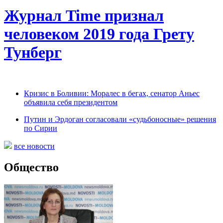
Журнал Time признал
человеком 2019 года Грету
Тунберг
Кризис в Боливии: Моралес в бегах, сенатор Аньес
объявила себя президентом
Путин и Эрдоган согласовали «судьбоносные» решения
по Сирии
все новости
Общество