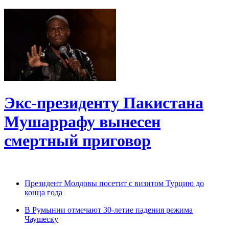
Экс-президенту Пакистана
Мушаррафу вынесен
смертный приговор
Президент Молдовы посетит с визитом Турцию до
конца года
В Румынии отмечают 30-летие падения режима
Чаушеску