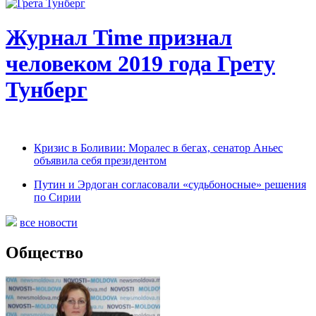
Журнал Time признал
человеком 2019 года Грету
Тунберг
Кризис в Боливии: Моралес в бегах, сенатор Аньес
объявила себя президентом
Путин и Эрдоган согласовали «судьбоносные» решения
по Сирии
все новости
Общество