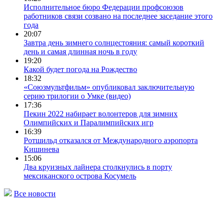
Исполнительное бюро Федерации профсоюзов
работников связи созвано на последнее заседание этого
года
20:07
Завтра день зимнего солнцестояния: самый короткий
день и самая длинная ночь в году
19:20
Какой будет погода на Рождество
18:32
«Союзмультфильм» опубликовал заключительную
серию трилогии о Умке (видео)
17:36
Пекин 2022 набирает волонтеров для зимних
Олимпийских и Паралимпийских игр
16:39
Ротшильд отказался от Международного аэропорта
Кишинева
15:06
Два круизных лайнера столкнулись в порту
мексиканского острова Косумель
Все новости