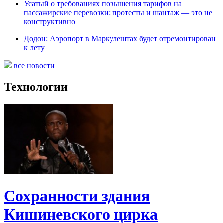
Усатый о требованиях повышения тарифов на
пассажирские перевозки: протесты и шантаж — это не
конструктивно
Додон: Аэропорт в Маркулештах будет отремонтирован
к лету
все новости
Технологии
Сохранности здания
Кишиневского цирка