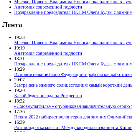
Млечко: Повесть Владимира Новосадюка написана в луч
Анатомия современной подлости
Поздравление председателя НКПМ Олега Будзы с зимни
Лента
19:33
Млечко: Повесть Владимира Новосадюка написана в луч
19:19
Анатомия современной подлости
18:31
Поздравление председателя НКПМ Олега Будзы с зимни
18:29
Исполнительное бюро Федерации профсоюзов работников с
20:07
Завтра день зимнего солнцестояния: самый короткий день
19:20
Какой будет погода на Рождество
18:32
«Союзмультфильм» опубликовал заключительную серию т
17:36
Пекин 2022 набирает волонтеров для зимних Олимпийск
16:39
Ротшильд отказался от Международного аэропорта Киши