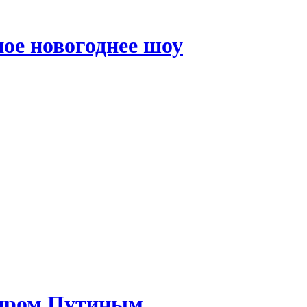
ое новогоднее шоу
миром Путиным