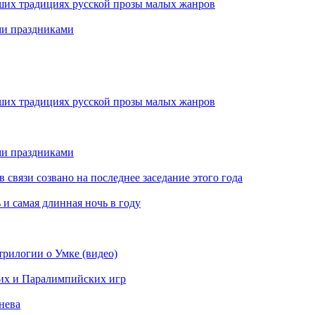
ших традициях русской прозы малых жанров
ми праздниками
ших традициях русской прозы малых жанров
ми праздниками
вязи созвано на последнее заседание этого года
 и самая длинная ночь в году
рилогии о Умке (видео)
их и Паралимпийских игр
нева