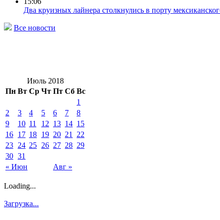
15:06
Два круизных лайнера столкнулись в порту мексиканског
Все новости
Июль 2018
Пн
Вт
Ср
Чт
Пт
Сб
Вс
1
2
3
4
5
6
7
8
9
10
11
12
13
14
15
16
17
18
19
20
21
22
23
24
25
26
27
28
29
30
31
« Июн
Авг »
Loading...
Загрузка...