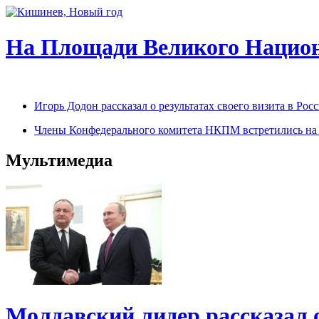
На Площади Великого Национ
Игорь Додон рассказал о результатах своего визита в Р
Члены Конфедерального комитета НКПМ встретились на п
Мультимедиа
Молдавский лидер рассказал 