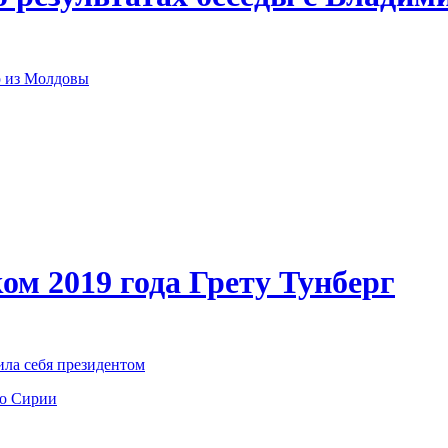
р из Молдовы
ом 2019 года Грету Тунберг
ила себя президентом
по Сирии