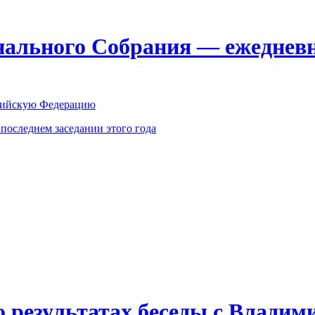
ального Собрания — ежедневн
оссийскую Федерацию
оследнем заседании этого года
о результатах беседы с Влади