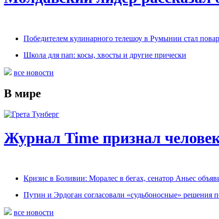
Победителем кулинарного телешоу в Румынии стал пова
Школа для пап: косы, хвосты и другие прически
все новости
В мире
Журнал Time признал человек
Кризис в Боливии: Моралес в бегах, сенатор Аньес объяв
Путин и Эрдоган согласовали «судьбоносные» решения 
все новости