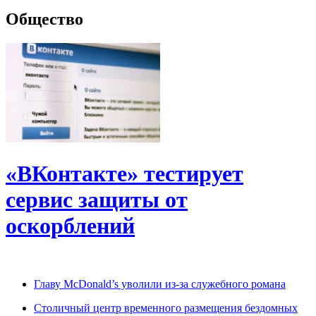
Общество
«ВКонтакте» тестирует
сервис защиты от
оскорблений
Главу McDonald’s уволили из-за служебного романа
Столичный центр временного размещения бездомных