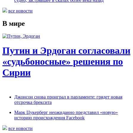
судно, застрявшее в скалах более века назад
все новости
В мире
Путин и Эрдоган согласовали
«судьбоносные» решения по
Сирии
Джонсон снова проиграл в парламенте: грядет новая
отсрочка брексита
Марк Цукерберг неожиданно представил «новую»
историю происхождения Facebook
все новости