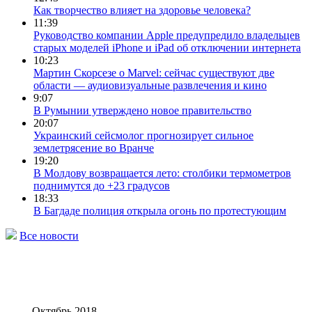
Как творчество влияет на здоровье человека?
11:39
Руководство компании Apple предупредило владельцев
старых моделей iPhone и iPad об отключении интернета
10:23
Мартин Скорсезе о Marvel: сейчас существуют две
области — аудиовизуальные развлечения и кино
9:07
В Румынии утверждено новое правительство
20:07
Украинский сейсмолог прогнозирует сильное
землетрясение во Вранче
19:20
В Молдову возвращается лето: столбики термометров
поднимутся до +23 градусов
18:33
В Багдаде полиция открыла огонь по протестующим
Все новости
Октябрь 2018