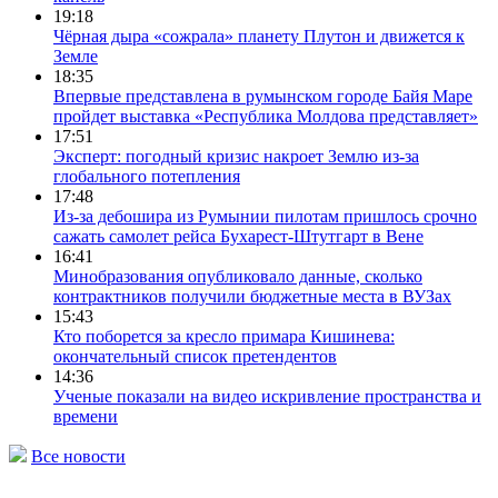
19:18
Чёрная дыра «сожрала» планету Плутон и движется к
Земле
18:35
Впервые представлена в румынском городе Байя Маре
пройдет выставка «Республика Молдова представляет»
17:51
Эксперт: погодный кризис накроет Землю из-за
глобального потепления
17:48
Из-за дебошира из Румынии пилотам пришлось срочно
сажать самолет рейса Бухарест-Штутгарт в Вене
16:41
Минобразования опубликовало данные, сколько
контрактников получили бюджетные места в ВУЗах
15:43
Кто поборется за кресло примара Кишинева:
окончательный список претендентов
14:36
Ученые показали на видео искривление пространства и
времени
Все новости