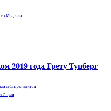
р из Молдовы
ом 2019 года Грету Тунберг
ила себя президентом
по Сирии