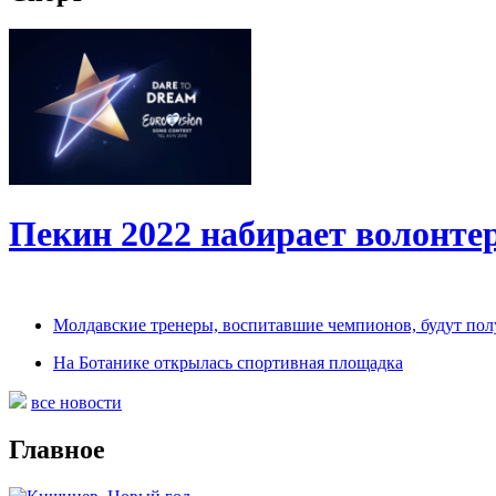
Пекин 2022 набирает волонт
Молдавские тренеры, воспитавшие чемпионов, будут по
На Ботанике открылась спортивная площадка
все новости
Главное