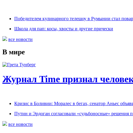
Победителем кулинарного телешоу в Румынии стал пова
Школа для пап: косы, хвосты и другие прически
все новости
В мире
Журнал Time признал человек
Кризис в Боливии: Моралес в бегах, сенатор Аньес объяв
Путин и Эрдоган согласовали «судьбоносные» решения 
все новости