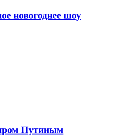
ое новогоднее шоу
миром Путиным