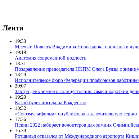
Лента
19:33
Млечко: Повесть Владимира Новосадюка написана в луч
19:19
Анатомия современной подлости
18:31
Поздравление председателя НКПМ Олега Будзы с зимни
18:29
Исполнительное бюро Федерации профсоюзов работников с
20:07
Завтра день зимнего солнцестояния: самый короткий день
19:20
Какой будет погода на Рождество
18:32
«Союзмультфильм» опубликовал заключительную серию т
17:36
Пекин 2022 набирает волонтеров для зимних Олимпийск
16:39
Ротшильд отказался от Международного аэропорта Киши