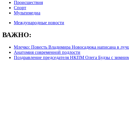
Происшествия
Спорт
Мультимедиа
Международные новости
ВАЖНО:
Млечко: Повесть Владимира Новосадюка написана в луч
Анатомия современной подлости
Поздравление председателя НКПМ Олега Будзы с зимни