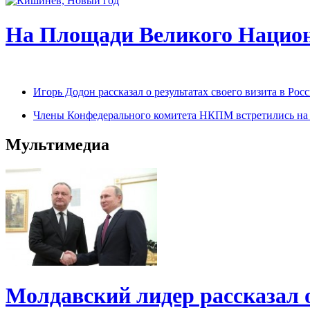
На Площади Великого Национ
Игорь Додон рассказал о результатах своего визита в Р
Члены Конфедерального комитета НКПМ встретились на п
Мультимедиа
Молдавский лидер рассказал 