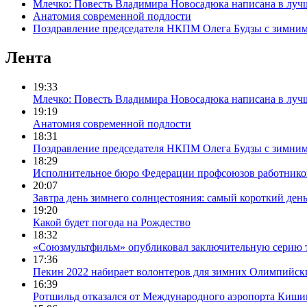
Млечко: Повесть Владимира Новосадюка написана в луч
Анатомия современной подлости
Поздравление председателя НКПМ Олега Будзы с зимни
Лента
19:33
Млечко: Повесть Владимира Новосадюка написана в луч
19:19
Анатомия современной подлости
18:31
Поздравление председателя НКПМ Олега Будзы с зимни
18:29
Исполнительное бюро Федерации профсоюзов работников с
20:07
Завтра день зимнего солнцестояния: самый короткий день
19:20
Какой будет погода на Рождество
18:32
«Союзмультфильм» опубликовал заключительную серию т
17:36
Пекин 2022 набирает волонтеров для зимних Олимпийск
16:39
Ротшильд отказался от Международного аэропорта Киши