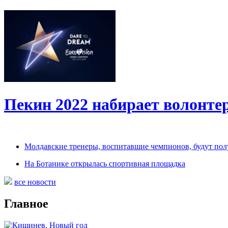
Пекин 2022 набирает волонт
Молдавские тренеры, воспитавшие чемпионов, будут по
На Ботанике открылась спортивная площадка
все новости
Главное