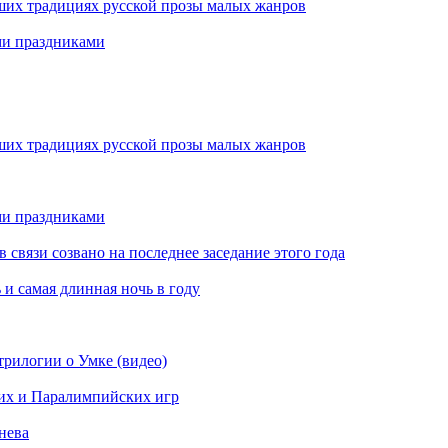
ших традициях русской прозы малых жанров
ми праздниками
ших традициях русской прозы малых жанров
ми праздниками
вязи созвано на последнее заседание этого года
 и самая длинная ночь в году
рилогии о Умке (видео)
их и Паралимпийских игр
нева