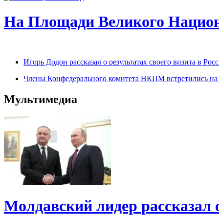
На Площади Великого Национ
Игорь Додон рассказал о результатах своего визита в Р
Члены Конфедерального комитета НКПМ встретились на п
Мультимедиа
Молдавский лидер рассказал 