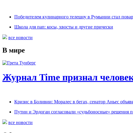
Победителем кулинарного телешоу в Румынии стал пова
Школа для пап: косы, хвосты и другие прически
все новости
В мире
Журнал Time признал человек
Кризис в Боливии: Моралес в бегах, сенатор Аньес объяв
Путин и Эрдоган согласовали «судьбоносные» решения 
все новости