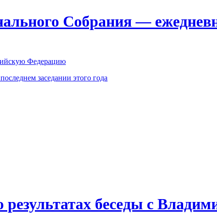
ального Собрания — ежедневн
оссийскую Федерацию
оследнем заседании этого года
о результатах беседы с Влади