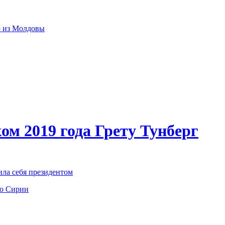
р из Молдовы
ом 2019 года Грету Тунберг
ила себя президентом
по Сирии