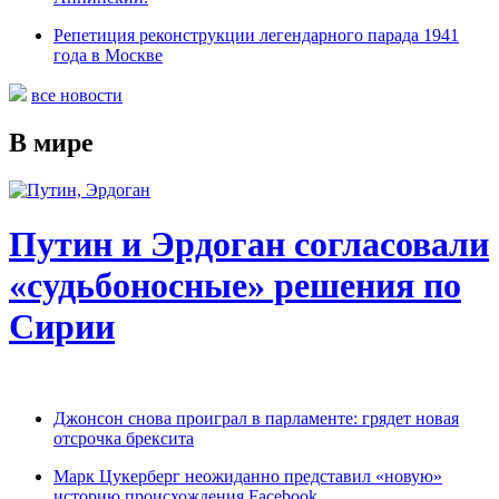
Репетиция реконструкции легендарного парада 1941
года в Москве
все новости
В мире
Путин и Эрдоган согласовали
«судьбоносные» решения по
Сирии
Джонсон снова проиграл в парламенте: грядет новая
отсрочка брексита
Марк Цукерберг неожиданно представил «новую»
историю происхождения Facebook