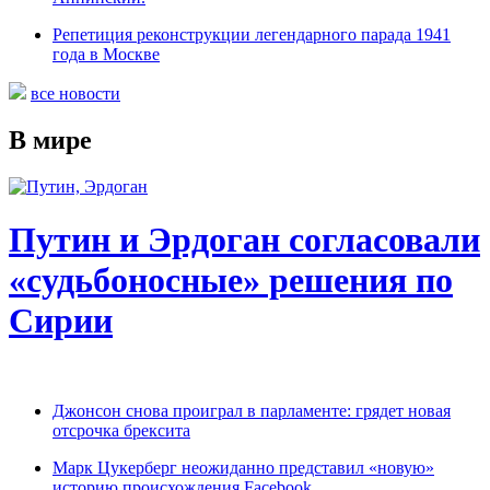
Репетиция реконструкции легендарного парада 1941
года в Москве
все новости
В мире
Путин и Эрдоган согласовали
«судьбоносные» решения по
Сирии
Джонсон снова проиграл в парламенте: грядет новая
отсрочка брексита
Марк Цукерберг неожиданно представил «новую»
историю происхождения Facebook