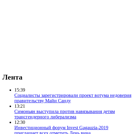
Лента
15:39
Социалисты зарегистрировали проект вотума недоверия
правительству Майи Санду
13:21
Симоньян выступила против навязывания детям
трансгендерного либерализма
12:30
Инвестиционный форум Invest Gagauzia-2019
приглашает всех отметить День вина