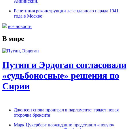
Аннинский.
Репетиция реконструкции легендарного парада 1941
года в Москве
все новости
В мире
Путин и Эрдоган согласовали
«судьбоносные» решения по
Сирии
Джонсон снова проиграл в парламенте: грядет новая
отсрочка брексита
Марк Цукерберг неожиданно представил «новую»