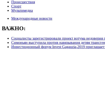
Происшествия
Спорт
Мультимедиа
Международные новости
ВАЖНО:
Социалисты зарегистрировали проект вотума недоверия 
Симоньян выступила против навязывания детям трансге
Инвестиционный форум Invest Gagauzia-2019 приглашает 