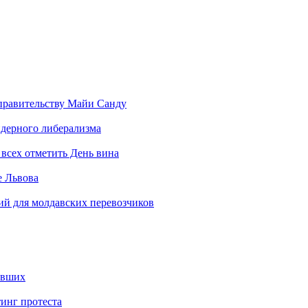
правительству Майи Санду
ндерного либерализма
всех отметить День вина
е Львова
ий для молдавских перевозчиков
авших
инг протеста