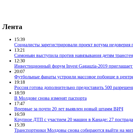
Лента
15:39
Социалисты зарегистрировали проект вотума недоверия 
13:21
Симоньян выступила против навязывания детям трансге
12:30
Инвестиционный форум Invest Gagauzia-2019 приглашает 
20:07
Футбольные фанаты устроили массовое побоище в центр
19:18
Россия готова дополнительно предоставить 500 разрешен
18:59
В Молдове снова изменят паспорта
17:47
Впервые за почти 20 лет выявлен новый штамм ВИЧ
16:59
Крупное ДТП с участием 20 машин в Канаде: 27 пострад
15:39
Транспортники Молдовы снова собираются выйти на мит