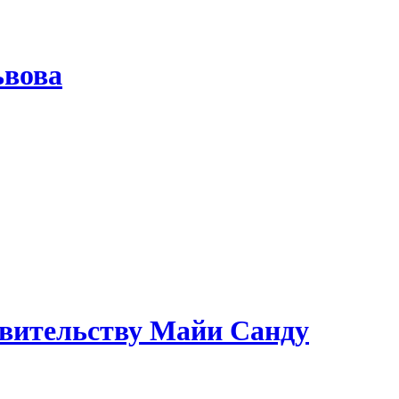
ьвова
авительству Майи Санду