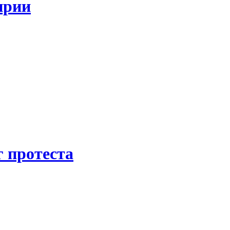
ирии
 протеста