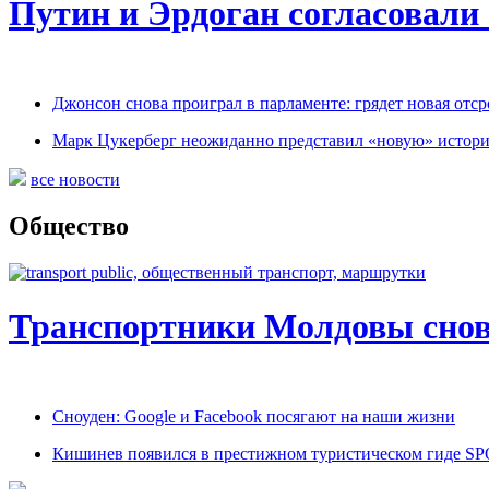
Путин и Эрдоган согласовали
Джонсон снова проиграл в парламенте: грядет новая отср
Марк Цукерберг неожиданно представил «новую» истор
все новости
Общество
Транспортники Молдовы снов
Сноуден: Google и Facebook посягают на наши жизни
Кишинев появился в престижном туристическом гиде