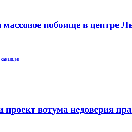
массовое побоище в центре Л
 канадцев
 проект вотума недоверия пр