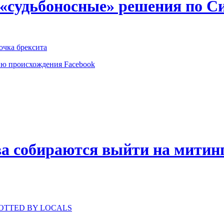
 «судьбоносные» решения по С
очка брексита
ию происхождения Facebook
а собираются выйти на митинг
 SPOTTED BY LOCALS