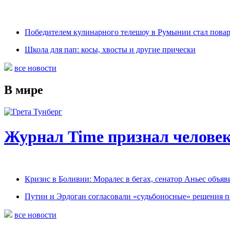
Победителем кулинарного телешоу в Румынии стал пова
Школа для пап: косы, хвосты и другие прически
все новости
В мире
Журнал Time признал человек
Кризис в Боливии: Моралес в бегах, сенатор Аньес объяв
Путин и Эрдоган согласовали «судьбоносные» решения 
все новости