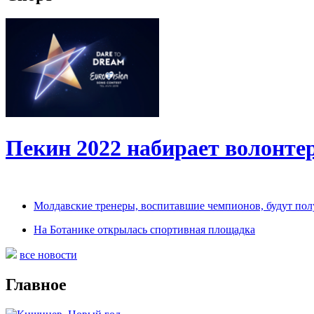
Пекин 2022 набирает волонт
Молдавские тренеры, воспитавшие чемпионов, будут по
На Ботанике открылась спортивная площадка
все новости
Главное