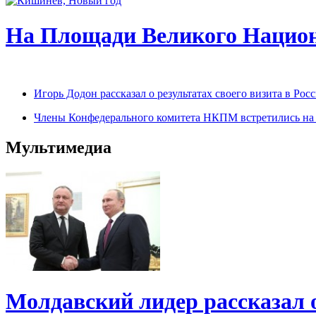
На Площади Великого Национ
Игорь Додон рассказал о результатах своего визита в Р
Члены Конфедерального комитета НКПМ встретились на п
Мультимедиа
Молдавский лидер рассказал 