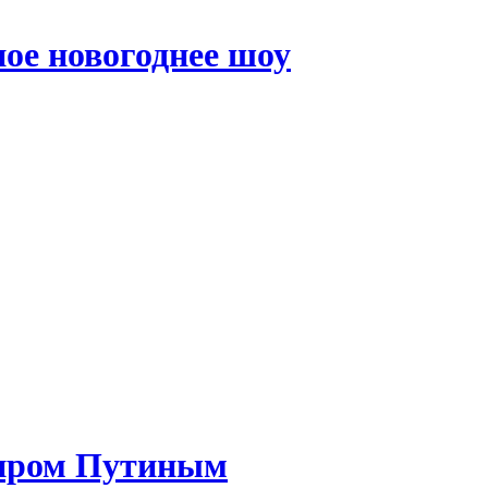
ое новогоднее шоу
миром Путиным