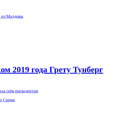
р из Молдовы
ом 2019 года Грету Тунберг
ила себя президентом
по Сирии