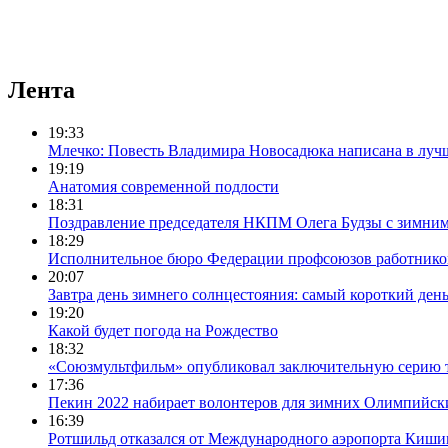
Лента
19:33
Млечко: Повесть Владимира Новосадюка написана в луч
19:19
Анатомия современной подлости
18:31
Поздравление председателя НКПМ Олега Будзы с зимни
18:29
Исполнительное бюро Федерации профсоюзов работников с
20:07
Завтра день зимнего солнцестояния: самый короткий день
19:20
Какой будет погода на Рождество
18:32
«Союзмультфильм» опубликовал заключительную серию т
17:36
Пекин 2022 набирает волонтеров для зимних Олимпийск
16:39
Ротшильд отказался от Международного аэропорта Киши