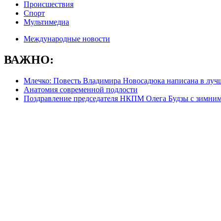
Происшествия
Спорт
Мультимедиа
Международные новости
ВАЖНО:
Млечко: Повесть Владимира Новосадюка написана в луч
Анатомия современной подлости
Поздравление председателя НКПМ Олега Будзы с зимни