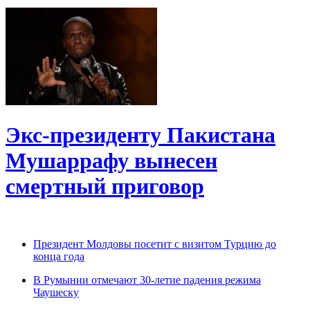
Экс-президенту Пакистана
Мушаррафу вынесен
смертный приговор
Президент Молдовы посетит с визитом Турцию до
конца года
В Румынии отмечают 30-летие падения режима
Чаушеску