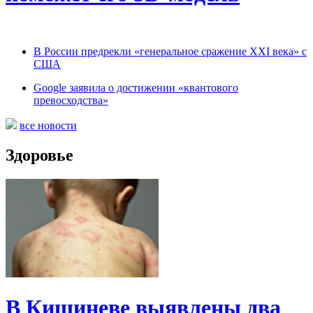
В России предрекли «генеральное сражение XXI века» с
США
Google заявила о достижении «квантового
превосходства»
все новости
Здоровье
В Кишиневе выявлены два