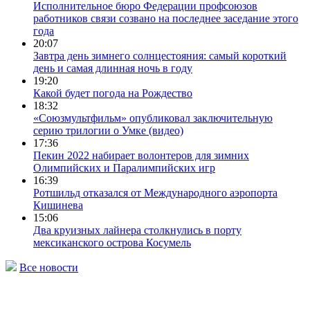
Исполнительное бюро Федерации профсоюзов
работников связи созвано на последнее заседание этого
года
20:07
Завтра день зимнего солнцестояния: самый короткий
день и самая длинная ночь в году
19:20
Какой будет погода на Рождество
18:32
«Союзмультфильм» опубликовал заключительную
серию трилогии о Умке (видео)
17:36
Пекин 2022 набирает волонтеров для зимних
Олимпийских и Паралимпийских игр
16:39
Ротшильд отказался от Международного аэропорта
Кишинева
15:06
Два круизных лайнера столкнулись в порту
мексиканского острова Косумель
Все новости