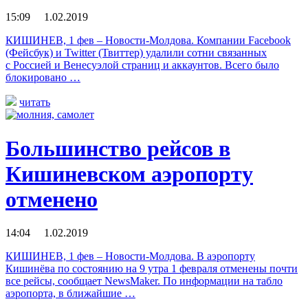
15:09 1.02.2019
КИШИНЕВ, 1 фев – Новости-Молдова. Компании Facebook
(Фейсбук) и Twitter (Твиттер) удалили сотни связанных
с Россией и Венесуэлой страниц и аккаунтов. Всего было
блокировано …
читать
Большинство рейсов в
Кишиневском аэропорту
отменено
14:04 1.02.2019
КИШИНЕВ, 1 фев – Новости-Молдова. В аэропорту
Кишинёва по состоянию на 9 утра 1 февраля отменены почти
все рейсы, сообщает NewsMaker. По информации на табло
аэропорта, в ближайшие …