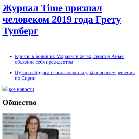
Журнал Time признал
человеком 2019 года Грету
Тунберг
Кризис в Боливии: Моралес в бегах, сенатор Аньес
объявила себя президентом
Путин и Эрдоган согласовали «судьбоносные» решения
по Сирии
все новости
Общество