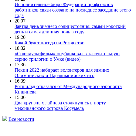
Исполнительное бюро Федерации профсоюзов
работников связи созвано на последнее заседание этого
года
20:07
Завтра день зимнего солнцестояния: самый короткий
день и самая длинная ночь в году
19:20
Какой будет погода на Рождество
18:32
«Союзмультфильм» опубликовал заключительную
серию трилогии о Умке (видео)
17:36
Пекин 2022 набирает волонтеров для зимних
Олимпийских и Паралимпийских игр
16:39
Ротшильд отказался от Международного аэропорта
Кишинева
15:06
Два круизных лайнера столкнулись в порту
мексиканского острова Косумель
Все новости