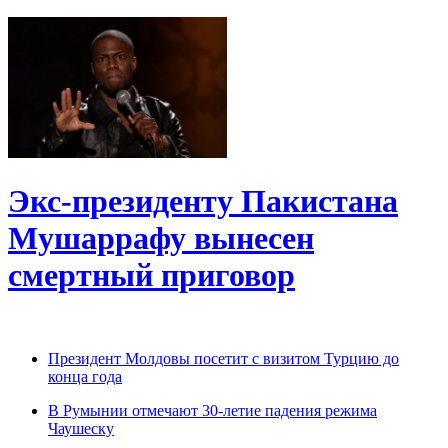
Экс-президенту Пакистана
Мушаррафу вынесен
смертный приговор
Президент Молдовы посетит с визитом Турцию до
конца года
В Румынии отмечают 30-летие падения режима
Чаушеску