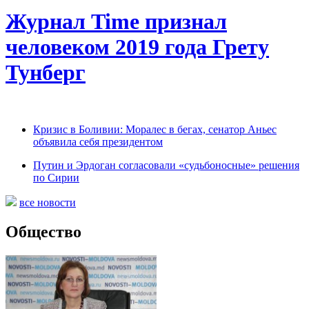
Журнал Time признал
человеком 2019 года Грету
Тунберг
Кризис в Боливии: Моралес в бегах, сенатор Аньес
объявила себя президентом
Путин и Эрдоган согласовали «судьбоносные» решения
по Сирии
все новости
Общество