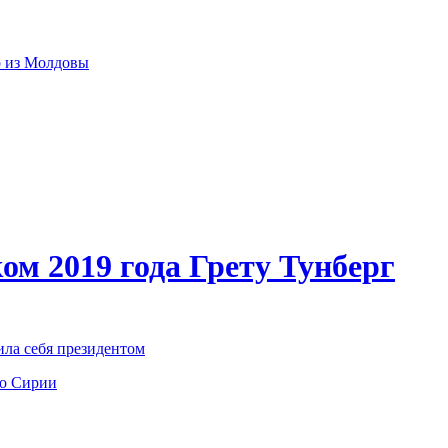
р из Молдовы
ом 2019 года Грету Тунберг
ила себя президентом
по Сирии