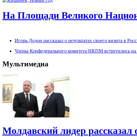
На Площади Великого Национ
Игорь Додон рассказал о результатах своего визита в Р
Члены Конфедерального комитета НКПМ встретились на п
Мультимедиа
Молдавский лидер рассказал 