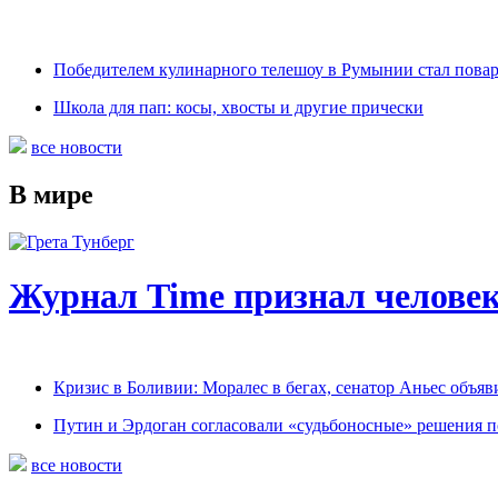
Победителем кулинарного телешоу в Румынии стал пова
Школа для пап: косы, хвосты и другие прически
все новости
В мире
Журнал Time признал человек
Кризис в Боливии: Моралес в бегах, сенатор Аньес объяв
Путин и Эрдоган согласовали «судьбоносные» решения 
все новости