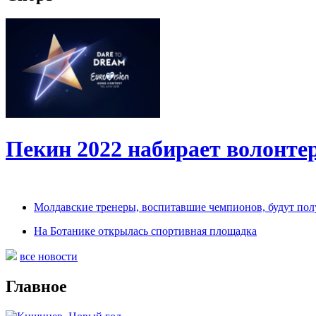
Пекин 2022 набирает волонт
Молдавские тренеры, воспитавшие чемпионов, будут по
На Ботанике открылась спортивная площадка
все новости
Главное