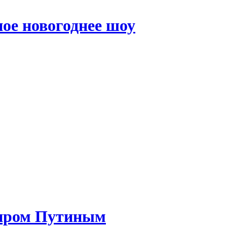
ое новогоднее шоу
миром Путиным