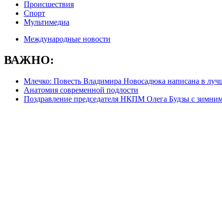
Происшествия
Спорт
Мультимедиа
Международные новости
ВАЖНО:
Млечко: Повесть Владимира Новосадюка написана в луч
Анатомия современной подлости
Поздравление председателя НКПМ Олега Будзы с зимни