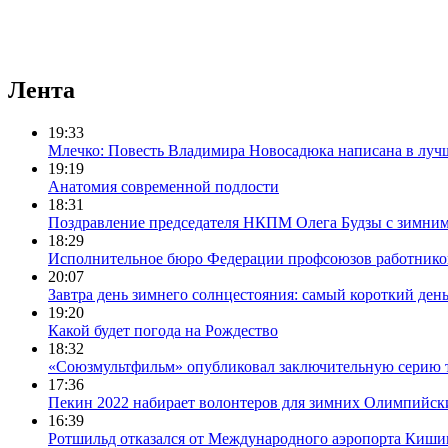
Лента
19:33
Млечко: Повесть Владимира Новосадюка написана в луч
19:19
Анатомия современной подлости
18:31
Поздравление председателя НКПМ Олега Будзы с зимни
18:29
Исполнительное бюро Федерации профсоюзов работников с
20:07
Завтра день зимнего солнцестояния: самый короткий день
19:20
Какой будет погода на Рождество
18:32
«Союзмультфильм» опубликовал заключительную серию т
17:36
Пекин 2022 набирает волонтеров для зимних Олимпийск
16:39
Ротшильд отказался от Международного аэропорта Киши