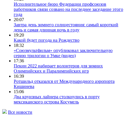
Исполнительное бюро Федерации профсоюзов
работников связи созвано на последнее заседание этого
года
20:07
Завтра день зимнего солнцестояния: самый короткий
день и самая длинная ночь в году
19:20
Какой будет погода на Рождество
18:32
«Союзмультфильм» опубликовал заключительную
серию трилогии о Умке (видео)
17:36
Пекин 2022 набирает волонтеров для зимних
Олимпийских и Паралимпийских игр
16:39
Ротшильд отказался от Международного аэропорта
Кишинева
15:06
Два круизных лайнера столкнулись в порту
мексиканского острова Косумель
Все новости