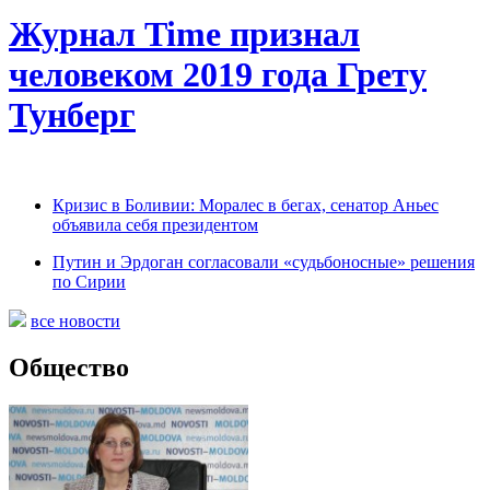
Журнал Time признал
человеком 2019 года Грету
Тунберг
Кризис в Боливии: Моралес в бегах, сенатор Аньес
объявила себя президентом
Путин и Эрдоган согласовали «судьбоносные» решения
по Сирии
все новости
Общество