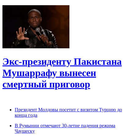
Экс-президенту Пакистана
Мушаррафу вынесен
смертный приговор
Президент Молдовы посетит с визитом Турцию до
конца года
В Румынии отмечают 30-летие падения режима
Чаушеску