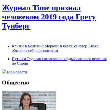
Журнал Time признал
человеком 2019 года Грету
Тунберг
Кризис в Боливии: Моралес в бегах, сенатор Аньес
объявила себя президентом
Путин и Эрдоган согласовали «судьбоносные» решения
по Сирии
все новости
Общество