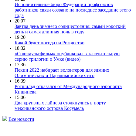
Исполнительное бюро Федерации профсоюзов
работников связи созвано на последнее заседание этого
года
20:07
Завтра день зимнего солнцестояния: самый короткий
день и самая длинная ночь в году
19:20
Какой будет погода на Рождество
18:32
«Союзмультфильм» опубликовал заключительную
серию трилогии о Умке (видео)
17:36
Пекин 2022 набирает волонтеров для зимних
Олимпийских и Паралимпийских игр
16:39
Ротшильд отказался от Международного аэропорта
Кишинева
15:06
Два круизных лайнера столкнулись в порту
мексиканского острова Косумель
Все новости