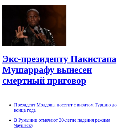
Экс-президенту Пакистана
Мушаррафу вынесен
смертный приговор
Президент Молдовы посетит с визитом Турцию до
конца года
В Румынии отмечают 30-летие падения режима
Чаушеску