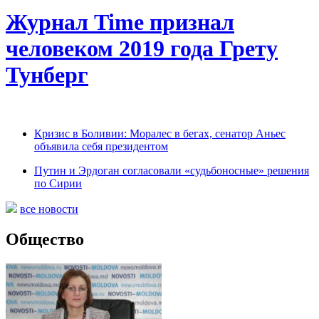
Журнал Time признал
человеком 2019 года Грету
Тунберг
Кризис в Боливии: Моралес в бегах, сенатор Аньес
объявила себя президентом
Путин и Эрдоган согласовали «судьбоносные» решения
по Сирии
все новости
Общество