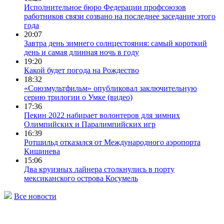
Исполнительное бюро Федерации профсоюзов
работников связи созвано на последнее заседание этого
года
20:07
Завтра день зимнего солнцестояния: самый короткий
день и самая длинная ночь в году
19:20
Какой будет погода на Рождество
18:32
«Союзмультфильм» опубликовал заключительную
серию трилогии о Умке (видео)
17:36
Пекин 2022 набирает волонтеров для зимних
Олимпийских и Паралимпийских игр
16:39
Ротшильд отказался от Международного аэропорта
Кишинева
15:06
Два круизных лайнера столкнулись в порту
мексиканского острова Косумель
Все новости