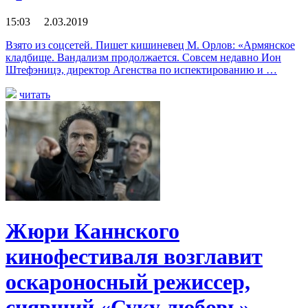
15:03 2.03.2019
Взято из соцсетей. Пишет кишиневец М. Орлов: «Армянское
кладбище. Вандализм продолжается. Совсем недавно Ион
Штефэницэ, директор Агенства по испектированию и …
читать
Жюри Каннского
кинофестиваля возглавит
оскароносный режиссер,
снявший «Суку любовь»