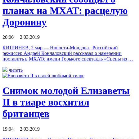
планах на МХАТ: расцелую
Доронину
20:06 2.03.2019
КИШИНЕВ, 2 мар — Новости-Молдова. Российский
режиссер Андрей Кончаловский рассказал о намерении
поставить в МХАТе имени Горького спектакль «Сцены из …
читать
Снимок молодой Елизаветы
II в тиаре восхитил
британцев
19:04 2.03.2019