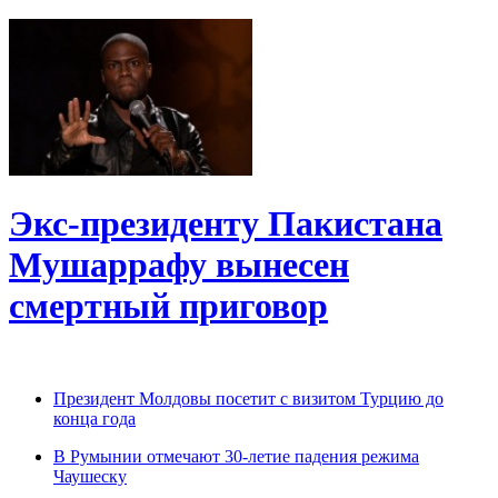
Экс-президенту Пакистана
Мушаррафу вынесен
смертный приговор
Президент Молдовы посетит с визитом Турцию до
конца года
В Румынии отмечают 30-летие падения режима
Чаушеску