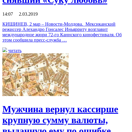
14:07 2.03.2019
КИШИНЕВ, 2 мар – Новости-Молдова. Мексиканский
режиссер Алехандро Гонсалес Иньярриту возглавит
международное жюри 72-го Каннского кинофестиваля. Об
этом сообщила пресс-служба …
читать
Мужчина вернул кассирше
крупную сумму валюты,
выданную ему по ошибке