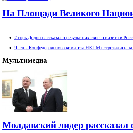
На Площади Великого Национ
Игорь Додон рассказал о результатах своего визита в Р
Члены Конфедерального комитета НКПМ встретились на п
Мультимедиа
Молдавский лидер рассказал 