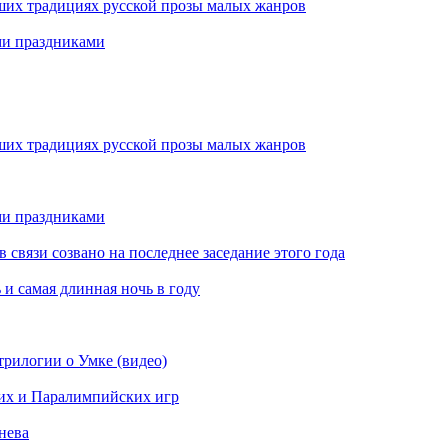
ших традициях русской прозы малых жанров
ми праздниками
ших традициях русской прозы малых жанров
ми праздниками
вязи созвано на последнее заседание этого года
 и самая длинная ночь в году
рилогии о Умке (видео)
их и Паралимпийских игр
нева