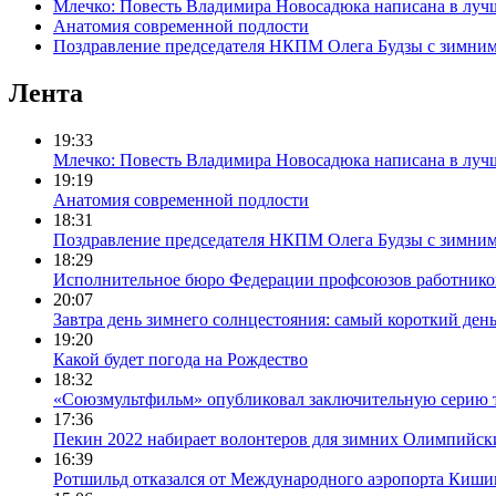
Млечко: Повесть Владимира Новосадюка написана в луч
Анатомия современной подлости
Поздравление председателя НКПМ Олега Будзы с зимни
Лента
19:33
Млечко: Повесть Владимира Новосадюка написана в луч
19:19
Анатомия современной подлости
18:31
Поздравление председателя НКПМ Олега Будзы с зимни
18:29
Исполнительное бюро Федерации профсоюзов работников с
20:07
Завтра день зимнего солнцестояния: самый короткий день
19:20
Какой будет погода на Рождество
18:32
«Союзмультфильм» опубликовал заключительную серию т
17:36
Пекин 2022 набирает волонтеров для зимних Олимпийск
16:39
Ротшильд отказался от Международного аэропорта Киши