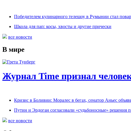
Победителем кулинарного телешоу в Румынии стал пова
Школа для пап: косы, хвосты и другие прически
все новости
В мире
Журнал Time признал человек
Кризис в Боливии: Моралес в бегах, сенатор Аньес объяв
Путин и Эрдоган согласовали «судьбоносные» решения 
все новости