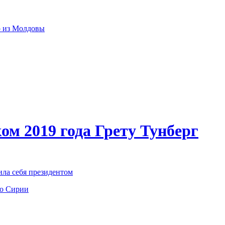
р из Молдовы
ом 2019 года Грету Тунберг
ила себя президентом
по Сирии