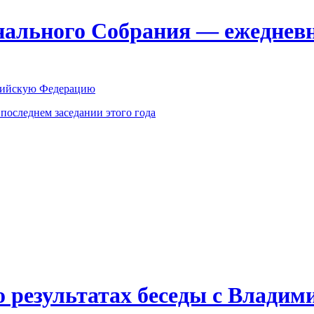
ального Собрания — ежедневн
оссийскую Федерацию
оследнем заседании этого года
о результатах беседы с Влади