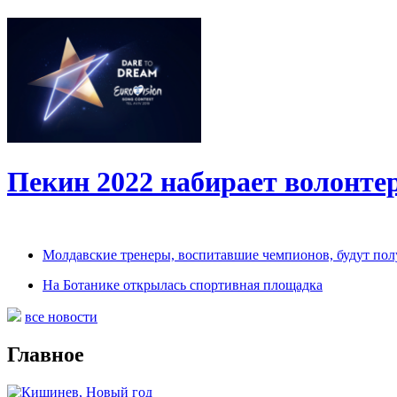
Пекин 2022 набирает волонт
Молдавские тренеры, воспитавшие чемпионов, будут по
На Ботанике открылась спортивная площадка
все новости
Главное