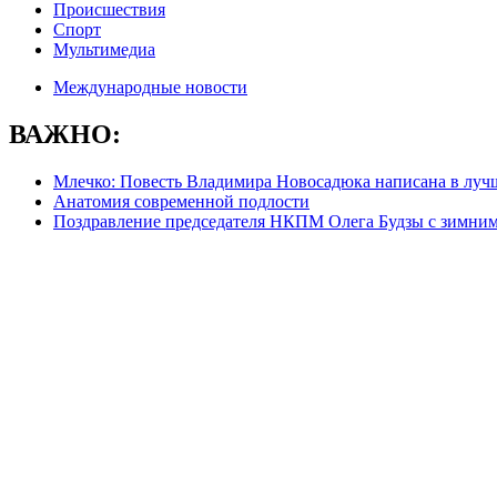
Происшествия
Спорт
Мультимедиа
Международные новости
ВАЖНО:
Млечко: Повесть Владимира Новосадюка написана в луч
Анатомия современной подлости
Поздравление председателя НКПМ Олега Будзы с зимни