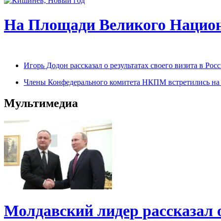
На Площади Великого Национ
Игорь Додон рассказал о результатах своего визита в Р
Члены Конфедерального комитета НКПМ встретились на п
Мультимедиа
Молдавский лидер рассказал 