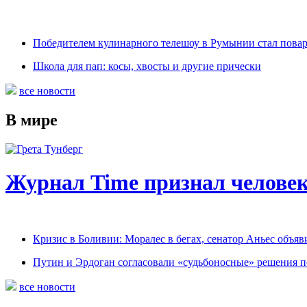
Победителем кулинарного телешоу в Румынии стал пова
Школа для пап: косы, хвосты и другие прически
все новости
В мире
Журнал Time признал человек
Кризис в Боливии: Моралес в бегах, сенатор Аньес объяв
Путин и Эрдоган согласовали «судьбоносные» решения 
все новости