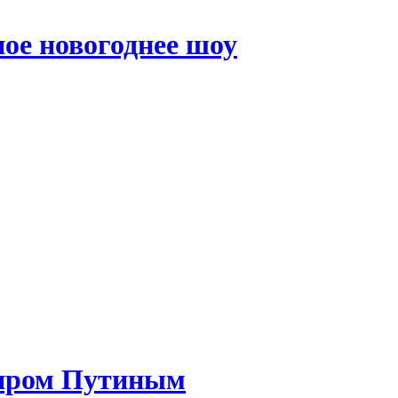
ое новогоднее шоу
миром Путиным