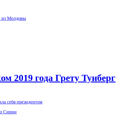
р из Молдовы
ом 2019 года Грету Тунберг
ила себя президентом
по Сирии