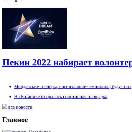
Пекин 2022 набирает волонт
Молдавские тренеры, воспитавшие чемпионов, будут по
На Ботанике открылась спортивная площадка
все новости
Главное