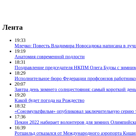
Лента
19:33
Млечко: Повесть Владимира Новосадюка написана в луч
19:19
Анатомия современной подлости
18:31
Поздравление председателя НКПМ Олега Будзы с зимни
18:29
Исполнительное бюро Федерации профсоюзов работников с
20:07
Завтра день зимнего солнцестояния: самый короткий день
19:20
Какой будет погода на Рождество
18:32
«Союзмультфильм» опубликовал заключительную серию т
17:36
Пекин 2022 набирает волонтеров для зимних Олимпийск
16:39
Ротшильд отказался от Международного аэропорта Киши