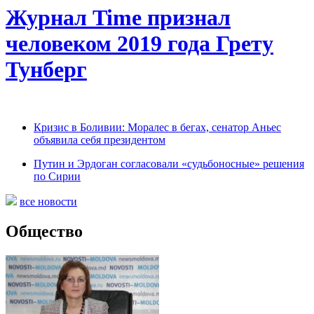
Журнал Time признал
человеком 2019 года Грету
Тунберг
Кризис в Боливии: Моралес в бегах, сенатор Аньес
объявила себя президентом
Путин и Эрдоган согласовали «судьбоносные» решения
по Сирии
все новости
Общество