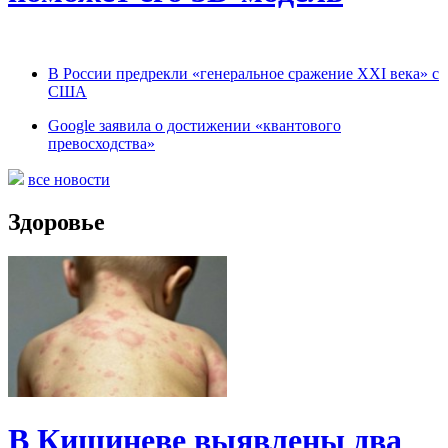
В России предрекли «генеральное сражение XXI века» с
США
Google заявила о достижении «квантового
превосходства»
все новости
Здоровье
В Кишиневе выявлены два