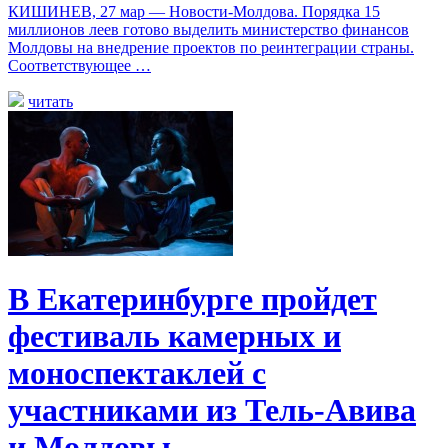
КИШИНЕВ, 27 мар — Новости-Молдова. Порядка 15
миллионов леев готово выделить министерство финансов
Молдовы на внедрение проектов по реинтеграции страны.
Соответствующее …
читать
В Екатеринбурге пройдет
фестиваль камерных и
моноспектаклей с
участниками из Тель-Авива
и Молдовы