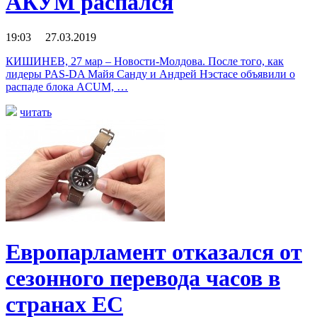
АКУМ распался
19:03 27.03.2019
КИШИНЕВ, 27 мар – Новости-Молдова. После того, как
лидеры PAS-DA Майя Санду и Андрей Нэстасе объявили о
распаде блока ACUM, …
читать
Европарламент отказался от
сезонного перевода часов в
странах ЕС