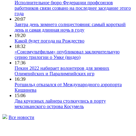
Исполнительное бюро Федерации профсоюзов
работников связи созвано на последнее заседание этого
года
20:07
Завтра день зимнего солнцестояния: самый короткий
день и самая длинная ночь в году
19:20
Какой будет погода на Рождество
18:32
«Союзмультфильм» опубликовал заключительную
серию трилогии о Умке (видео)
17:36
Пекин 2022 набирает волонтеров для зимних
Олимпийских и Паралимпийских игр
16:39
Ротшильд отказался от Международного аэропорта
Кишинева
15:06
Два круизных лайнера столкнулись в порту
мексиканского острова Косумель
Все новости