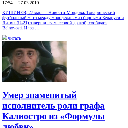
17:54 27.03.2019
КИШИНЕВ, 27 мар — Новости-Молдова. Товарищеский
футбольный матч между молодежными сборными Беларуси и
Литвы (U-21) завершился массовой дракой, сообщает
Belnovosti. Игра …
читать
Умер знаменитый
исполнитель роли графа
Калиостро из «Формулы
любви»