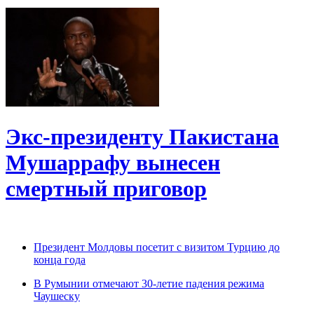
Экс-президенту Пакистана
Мушаррафу вынесен
смертный приговор
Президент Молдовы посетит с визитом Турцию до
конца года
В Румынии отмечают 30-летие падения режима
Чаушеску