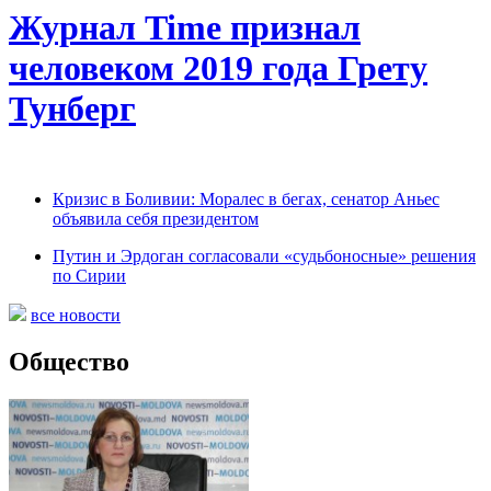
Журнал Time признал
человеком 2019 года Грету
Тунберг
Кризис в Боливии: Моралес в бегах, сенатор Аньес
объявила себя президентом
Путин и Эрдоган согласовали «судьбоносные» решения
по Сирии
все новости
Общество