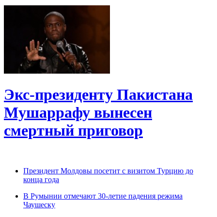
Экс-президенту Пакистана
Мушаррафу вынесен
смертный приговор
Президент Молдовы посетит с визитом Турцию до
конца года
В Румынии отмечают 30-летие падения режима
Чаушеску