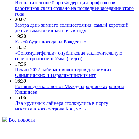
Исполнительное бюро Федерации профсоюзов
работников связи созвано на последнее заседание этого
года
20:07
Завтра день зимнего солнцестояния: самый короткий
день и самая длинная ночь в году
19:20
Какой будет погода на Рождество
18:32
«Союзмультфильм» опубликовал заключительную
серию трилогии о Умке (видео)
17:36
Пекин 2022 набирает волонтеров для зимних
Олимпийских и Паралимпийских игр
16:39
Ротшильд отказался от Международного аэропорта
Кишинева
15:06
Два круизных лайнера столкнулись в порту
мексиканского острова Косумель
Все новости