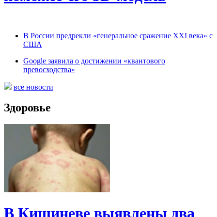
В России предрекли «генеральное сражение XXI века» с
США
Google заявила о достижении «квантового
превосходства»
все новости
Здоровье
В Кишиневе выявлены два