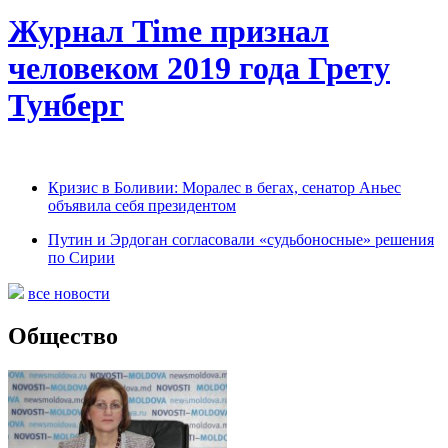
Журнал Time признал
человеком 2019 года Грету
Тунберг
Кризис в Боливии: Моралес в бегах, сенатор Аньес
объявила себя президентом
Путин и Эрдоган согласовали «судьбоносные» решения
по Сирии
все новости
Общество