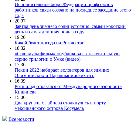
Исполнительное бюро Федерации профсоюзов
работников связи созвано на последнее заседание этого
года
20:07
Завтра день зимнего солнцестояния: самый короткий
день и самая длинная ночь в году
19:20
Какой будет погода на Рождество
18:32
«Союзмультфильм» опубликовал заключительную
серию трилогии о Умке (видео)
17:36
Пекин 2022 набирает волонтеров для зимних
Олимпийских и Паралимпийских игр
16:39
Ротшильд отказался от Международного аэропорта
Кишинева
15:06
Два круизных лайнера столкнулись в порту
мексиканского острова Косумель
Все новости