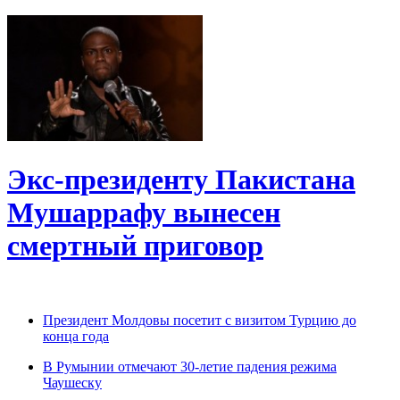
Экс-президенту Пакистана
Мушаррафу вынесен
смертный приговор
Президент Молдовы посетит с визитом Турцию до
конца года
В Румынии отмечают 30-летие падения режима
Чаушеску