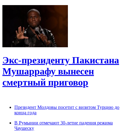
Экс-президенту Пакистана
Мушаррафу вынесен
смертный приговор
Президент Молдовы посетит с визитом Турцию до
конца года
В Румынии отмечают 30-летие падения режима
Чаушеску