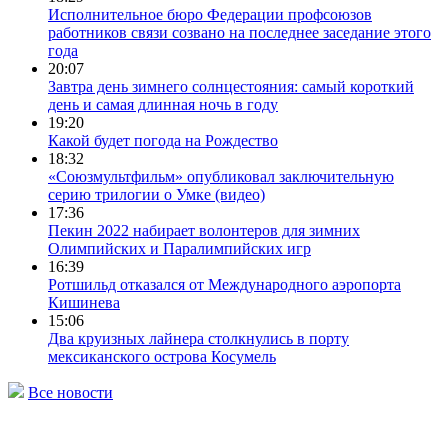
Исполнительное бюро Федерации профсоюзов
работников связи созвано на последнее заседание этого
года
20:07
Завтра день зимнего солнцестояния: самый короткий
день и самая длинная ночь в году
19:20
Какой будет погода на Рождество
18:32
«Союзмультфильм» опубликовал заключительную
серию трилогии о Умке (видео)
17:36
Пекин 2022 набирает волонтеров для зимних
Олимпийских и Паралимпийских игр
16:39
Ротшильд отказался от Международного аэропорта
Кишинева
15:06
Два круизных лайнера столкнулись в порту
мексиканского острова Косумель
Все новости