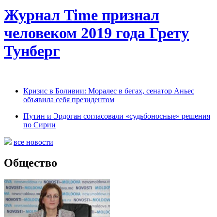
Журнал Time признал
человеком 2019 года Грету
Тунберг
Кризис в Боливии: Моралес в бегах, сенатор Аньес
объявила себя президентом
Путин и Эрдоган согласовали «судьбоносные» решения
по Сирии
все новости
Общество